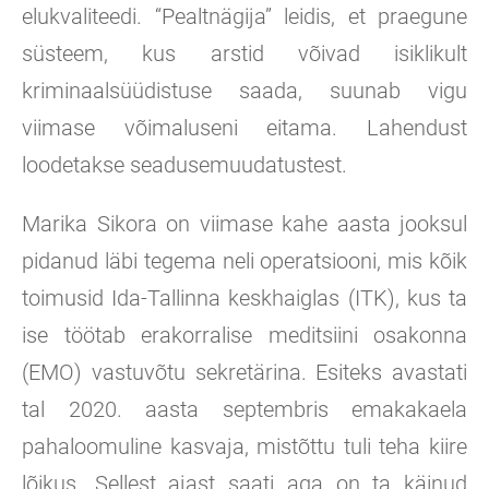
elukvaliteedi. “Pealtnägija” leidis, et praegune
süsteem, kus arstid võivad isiklikult
kriminaalsüüdistuse saada, suunab vigu
viimase võimaluseni eitama. Lahendust
loodetakse seadusemuudatustest.
Marika Sikora on viimase kahe aasta jooksul
pidanud läbi tegema neli operatsiooni, mis kõik
toimusid Ida-Tallinna keskhaiglas (ITK), kus ta
ise töötab erakorralise meditsiini osakonna
(EMO) vastuvõtu sekretärina. Esiteks avastati
tal 2020. aasta septembris emakakaela
pahaloomuline kasvaja, mistõttu tuli teha kiire
lõikus. Sellest ajast saati aga on ta käinud