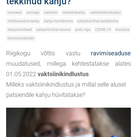
tekkinud kahju?
ravivead
raviviga
vaktsiiin
vaktsiinikahju
vaktsiinikindlustus
mittevaraline kahju
kahju hüvitamine
kahjuhüvitise taotlemine
kahjuhüvitised
kahjuhüvitise suurus
arsti viga
COVID-19
koroona
koroonavaktsiin
Riigikogu võttis vastu
ravimiseaduse
muudatused, millega kehtestatakse alates
01.05.2022
vaktsiinikindlustus
.
Milleks vaktsiinikindlustus ja millal selle alusel
patsiendile kahju hüvitatakse?