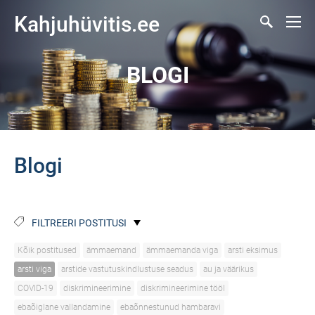
Kahjuhüvitis.ee
BLOGI
Blogi
FILTREERI POSTITUSI
Kõik postitused
ämmaemand
ämmaemanda viga
arsti eksimus
arsti viga
arstide vastutuskindlustuse seadus
au ja väärikus
COVID-19
diskrimineerimine
diskrimineerimine tööl
ebaõiglane vallandamine
ebaõnnestunud hambaravi