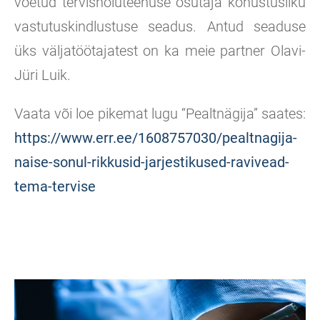
võetud tervishoiuteenuse osutaja kohustusliku
vastutuskindlustuse seadus. Antud seaduse
üks väljatöötajatest on ka meie partner Olavi-
Jüri Luik.
Vaata või loe pikemat lugu “Pealtnägija” saates:
https://www.err.ee/1608757030/pealtnagija-
naise-sonul-rikkusid-jarjestikused-ravivead-
tema-tervise