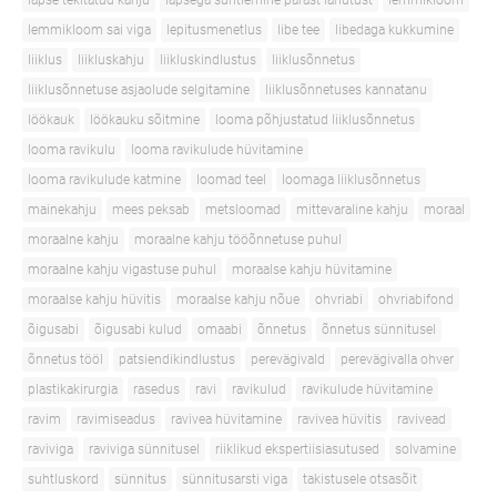
lapse tekitatud kahju
lapsega suhtlemine pärast lahutust
lemmikloom
lemmikloom sai viga
lepitusmenetlus
libe tee
libedaga kukkumine
liiklus
liikluskahju
liikluskindlustus
liiklusõnnetus
liiklusõnnetuse asjaolude selgitamine
liiklusõnnetuses kannatanu
löökauk
löökauku sõitmine
looma põhjustatud liiklusõnnetus
looma ravikulu
looma ravikulude hüvitamine
looma ravikulude katmine
loomad teel
loomaga liiklusõnnetus
mainekahju
mees peksab
metsloomad
mittevaraline kahju
moraal
moraalne kahju
moraalne kahju tööõnnetuse puhul
moraalne kahju vigastuse puhul
moraalse kahju hüvitamine
moraalse kahju hüvitis
moraalse kahju nõue
ohvriabi
ohvriabifond
õigusabi
õigusabi kulud
omaabi
õnnetus
õnnetus sünnitusel
õnnetus tööl
patsiendikindlustus
perevägivald
perevägivalla ohver
plastikakirurgia
rasedus
ravi
ravikulud
ravikulude hüvitamine
ravim
ravimiseadus
ravivea hüvitamine
ravivea hüvitis
ravivead
raviviga
raviviga sünnitusel
riiklikud ekspertiisiasutused
solvamine
suhtluskord
sünnitus
sünnitusarsti viga
takistusele otsasõit