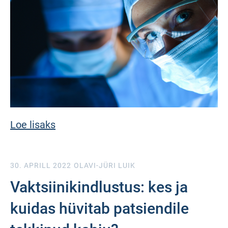
Loe lisaks
30. APRILL 2022
OLAVI-JÜRI LUIK
Vaktsiinikindlustus: kes ja
kuidas hüvitab patsiendile