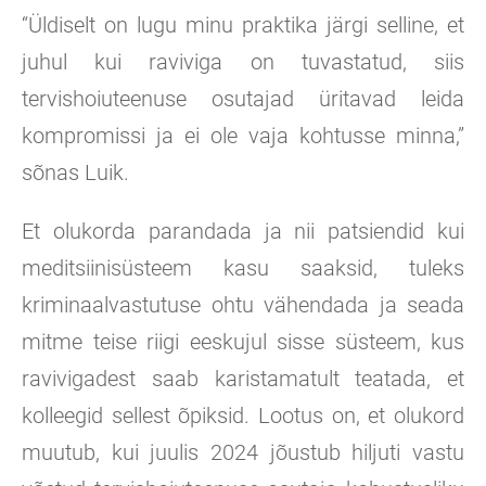
“Üldiselt on lugu minu praktika järgi selline, et
juhul kui raviviga on tuvastatud, siis
tervishoiuteenuse osutajad üritavad leida
kompromissi ja ei ole vaja kohtusse minna,”
sõnas Luik.
Et olukorda parandada ja nii patsiendid kui
meditsiinisüsteem kasu saaksid, tuleks
kriminaalvastutuse ohtu vähendada ja seada
mitme teise riigi eeskujul sisse süsteem, kus
ravivigadest saab karistamatult teatada, et
kolleegid sellest õpiksid. Lootus on, et olukord
muutub, kui juulis 2024 jõustub hiljuti vastu