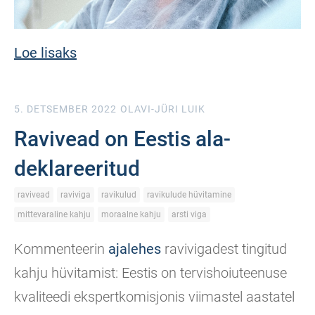
Loe lisaks
5. DETSEMBER 2022
OLAVI-JÜRI LUIK
Ravivead on Eestis ala-
deklareeritud
ravivead
raviviga
ravikulud
ravikulude hüvitamine
mittevaraline kahju
moraalne kahju
arsti viga
Kommenteerin
ajalehes
ravivigadest tingitud
kahju hüvitamist: Eestis on tervishoiuteenuse
kvaliteedi ekspertkomisjonis viimastel aastatel