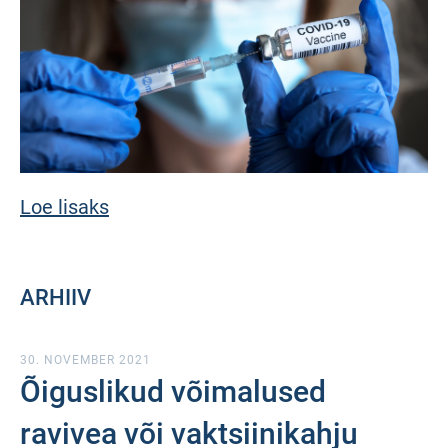
Loe lisaks
ARHIIV
30. NOVEMBER 2021
Õiguslikud võimalused
ravivea või vaktsiinikahju