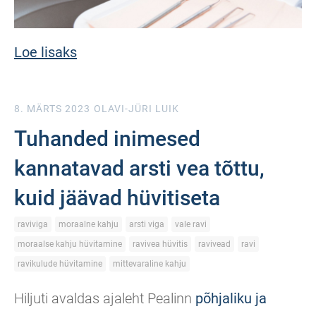
Loe lisaks
8. MÄRTS 2023
OLAVI-JÜRI LUIK
Tuhanded inimesed
kannatavad arsti vea tõttu,
kuid jäävad hüvitiseta
raviviga
moraalne kahju
arsti viga
vale ravi
moraalse kahju hüvitamine
ravivea hüvitis
ravivead
ravi
ravikulude hüvitamine
mittevaraline kahju
Hiljuti avaldas ajaleht Pealinn
põhjaliku ja