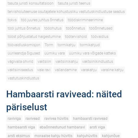
tasuta juristi konsultatsioon
tasuta juristi teenus
tervishoiuteenuse osutajatele kohustusliku vastutuskindlustuse seadus
tokvs
töö juures juhtus õnnetus
töödiskrimineerimine
tööl juhtus õnnetus
tööohutus
tööõnnetus
tööõnnetused
tööst põhjustatud haigestumine
töötervishoid
töövaidlus
töövaidluskomisjon
Torm
tormikahju
tormikahjud
üürileandja õigused
üürniku vara
üürniku vara võlgade katteks
vägivalla ohvrid
vaktsiiin
vaktsiinikahju
vaktsiinikindlustus
vaktsiiniseadus
vale ravi
vallandamine
varakahju
varaline kahju
vastutuskindlustus
Hambaarsti ravivead: näited
päriselust
raviviga
ravivead
ravivea hüvitis
hambaarsti ravivead
hambaarsti viga
ebaõnnestunud hambaravi
arsti viga
arsti eksimus
moraalse kahju hüvitis
kahjuhüvitis
kahjunõue