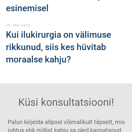
esinemisel
26. MAI 2020
Kui ilukirurgia on välimuse
rikkunud, siis kes hüvitab
moraalse kahju?
Küsi konsultatsiooni!
Palun kirjelda allpool võimalikult täpselt, mis
juhtus ehk millist kahju sa oled kannatanud.