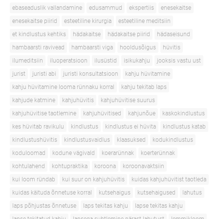
ebaseaduslik vallandamine
edusammud
ekspertiis
enesekaitse
enesekaitse piirid
esteetiline kirurgia
esteetiline meditsiin
et kindlustus kehtiks
hädakaitse
hädakaitse piirid
hädaseisund
hambaarsti ravivead
hambaarsti viga
hooldusõigus
hüvitis
ilumeditsiin
iluoperatsioon
ilusüstid
isikukahju
jooksis vastu ust
jurist
juristi abi
juristi konsultatsioon
kahju hüvitamine
kahju hüvitamine looma rünnaku korral
kahju tekitab laps
kahjude katmine
kahjuhüvitis
kahjuhüvitise suurus
kahjuhüvitise taotlemine
kahjuhüvitised
kahjunõue
kaskokindlustus
kes hüvitab ravikulu
kindlustus
kindlustus ei hüvita
kindlustus katab
kindlustushüvitis
kindlustusvaidlus
klaasuksed
kodukindlustus
koduloomad
kodune vägivald
koerarünnak
koerterünnak
kohtulahend
kohtupraktika
koroona
koroonavaktsiin
kui loom ründab
kui suur on kahjuhüvitis
kuidas kahjuhüvitist taotleda
kuidas käituda õnnetuse korral
kutsehaigus
kutsehaigused
lahutus
laps põhjustas õnnetuse
laps tekitas kahju
lapse tekitas kahju