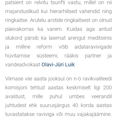
patsient on relvitu tsunfti vastu, millel on nii
majanduslikud kui hierarhilised vahendid ning
ringkaitse. Arutelu arstide ringkaitsest on olnud
päevakorras ka varem. Kuidas aga antud
olukord pärsib ka laiemat arengut meditsiinis
ja milline reform võib aidataravivigade
hüvitamise süsteemi, rääkis partner ja
vandeadvokaat
Olavi-Jüri Luik
.
Viimase viie aasta jooksul on n-ö ravikvaliteedi
komisjoni tehtud aastas keskmiselt ligi 200
avaldust, mille puhul umbes veerandil
juhtudest ehk suurusjärgus 40 korda aastas
tuvastatakse raviviga või muu vajakajäämine.