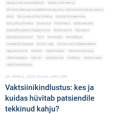
tasuta juristi konsultatsioon
tasuta juristi teenus
tervishoiuteenuse osutajatele kohustusliku vastutuskindlustuse seadus
tokvs
töö juures juhtus õnnetus
töödiskrimineerimine
tööl juhtus õnnetus
tööohutus
tööõnnetus
tööõnnetused
tööst põhjustatud haigestumine
töötervishoid
töövaidlus
töövaidluskomisjon
Torm
tormikahju
tormikahjud
üürileandja õigused
üürniku vara
üürniku vara võlgade katteks
vägivalla ohvrid
vaktsiiin
vaktsiinikahju
vaktsiinikindlustus
vaktsiiniseadus
vale ravi
vallandamine
varakahju
varaline kahju
vastutuskindlustus
30. APRILL 2022
OLAVI-JÜRI LUIK
Vaktsiinikindlustus: kes ja
kuidas hüvitab patsiendile
tekkinud kahju?