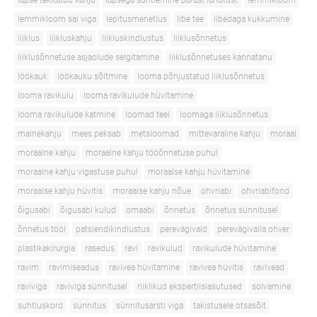
lapse tekitatud kahju
lapsega suhtlemine pärast lahutust
lemmikloom
lemmikloom sai viga
lepitusmenetlus
libe tee
libedaga kukkumine
liiklus
liikluskahju
liikluskindlustus
liiklusõnnetus
liiklusõnnetuse asjaolude selgitamine
liiklusõnnetuses kannatanu
löökauk
löökauku sõitmine
looma põhjustatud liiklusõnnetus
looma ravikulu
looma ravikulude hüvitamine
looma ravikulude katmine
loomad teel
loomaga liiklusõnnetus
mainekahju
mees peksab
metsloomad
mittevaraline kahju
moraal
moraalne kahju
moraalne kahju tööõnnetuse puhul
moraalne kahju vigastuse puhul
moraalse kahju hüvitamine
moraalse kahju hüvitis
moraalse kahju nõue
ohvriabi
ohvriabifond
õigusabi
õigusabi kulud
omaabi
õnnetus
õnnetus sünnitusel
õnnetus tööl
patsiendikindlustus
perevägivald
perevägivalla ohver
plastikakirurgia
rasedus
ravi
ravikulud
ravikulude hüvitamine
ravim
ravimiseadus
ravivea hüvitamine
ravivea hüvitis
ravivead
raviviga
raviviga sünnitusel
riiklikud ekspertiisiasutused
solvamine
suhtluskord
sünnitus
sünnitusarsti viga
takistusele otsasõit