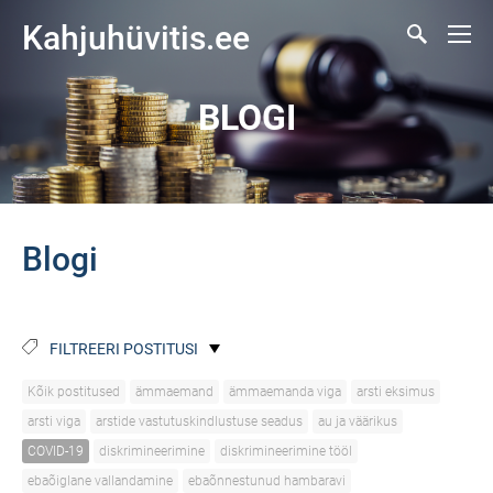
Kahjuhüvitis.ee
BLOGI
Blogi
FILTREERI POSTITUSI
Kõik postitused
ämmaemand
ämmaemanda viga
arsti eksimus
arsti viga
arstide vastutuskindlustuse seadus
au ja väärikus
COVID-19
diskrimineerimine
diskrimineerimine tööl
ebaõiglane vallandamine
ebaõnnestunud hambaravi