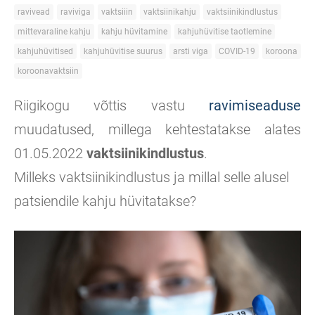
ravivead
raviviga
vaktsiiin
vaktsiinikahju
vaktsiinikindlustus
mittevaraline kahju
kahju hüvitamine
kahjuhüvitise taotlemine
kahjuhüvitised
kahjuhüvitise suurus
arsti viga
COVID-19
koroona
koroonavaktsiin
Riigikogu võttis vastu
ravimiseaduse
muudatused, millega kehtestatakse alates
01.05.2022
vaktsiinikindlustus
.
Milleks vaktsiinikindlustus ja millal selle alusel
patsiendile kahju hüvitatakse?