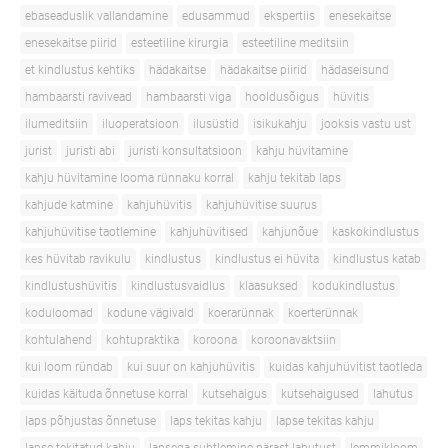
ebaseaduslik vallandamine
edusammud
ekspertiis
enesekaitse
enesekaitse piirid
esteetiline kirurgia
esteetiline meditsiin
et kindlustus kehtiks
hädakaitse
hädakaitse piirid
hädaseisund
hambaarsti ravivead
hambaarsti viga
hooldusõigus
hüvitis
ilumeditsiin
iluoperatsioon
ilusüstid
isikukahju
jooksis vastu ust
jurist
juristi abi
juristi konsultatsioon
kahju hüvitamine
kahju hüvitamine looma rünnaku korral
kahju tekitab laps
kahjude katmine
kahjuhüvitis
kahjuhüvitise suurus
kahjuhüvitise taotlemine
kahjuhüvitised
kahjunõue
kaskokindlustus
kes hüvitab ravikulu
kindlustus
kindlustus ei hüvita
kindlustus katab
kindlustushüvitis
kindlustusvaidlus
klaasuksed
kodukindlustus
koduloomad
kodune vägivald
koerarünnak
koerterünnak
kohtulahend
kohtupraktika
koroona
koroonavaktsiin
kui loom ründab
kui suur on kahjuhüvitis
kuidas kahjuhüvitist taotleda
kuidas käituda õnnetuse korral
kutsehaigus
kutsehaigused
lahutus
laps põhjustas õnnetuse
laps tekitas kahju
lapse tekitas kahju