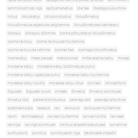
lapse tekitatud kahju
lapsega suhtlemine pärast lahutust
lemmikloom
lemmikloom sai viga
lepitusmenetlus
libe tee
libedaga kukkumine
liiklus
liikluskahju
liikluskindlustus
liiklusõnnetus
liiklusõnnetuse asjaolude selgitamine
liiklusõnnetuses kannatanu
löökauk
löökauku sõitmine
looma põhjustatud liiklusõnnetus
looma ravikulu
looma ravikulude hüvitamine
looma ravikulude katmine
loomad teel
loomaga liiklusõnnetus
mainekahju
mees peksab
metsloomad
mittevaraline kahju
moraal
moraalne kahju
moraalne kahju tööõnnetuse puhul
moraalne kahju vigastuse puhul
moraalse kahju hüvitamine
moraalse kahju hüvitis
moraalse kahju nõue
ohvriabi
ohvriabifond
õigusabi
õigusabi kulud
omaabi
õnnetus
õnnetus sünnitusel
õnnetus tööl
patsiendikindlustus
perevägivald
perevägivalla ohver
plastikakirurgia
rasedus
ravi
ravikulud
ravikulude hüvitamine
ravim
ravimiseadus
ravivea hüvitamine
ravivea hüvitis
ravivead
raviviga
raviviga sünnitusel
riiklikud ekspertiisiasutused
solvamine
suhtluskord
sünnitus
sünnitusarsti viga
takistusele otsasõit