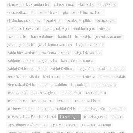
ebaseaduslik vallandamine
edusammud
ekspertiis
enesekaitse
enesekaitse piirid
esteetiline kirurgia
esteetiline meditsiin
et kindlustus kehtiks
hädakaitse
hädakaitse piirid
hädaseisund
hambaarsti ravivead
hambaarsti viga
hooldusõigus
hüvitis
ilumeditsiin
iluoperatsioon
ilusüstid
isikukahju
jooksis vastu ust
jurist
juristi abi
juristi konsultatsioon
kahju hüvitamine
kahju hüvitamine looma rünnaku korral
kahju tekitab laps
kahjude katmine
kahjuhüvitis
kahjuhüvitise suurus
kahjuhüvitise taotlemine
kahjuhüvitised
kahjunõue
kaskokindlustus
kes hüvitab ravikulu
kindlustus
kindlustus ei hüvita
kindlustus katab
kindlustushüvitis
kindlustusvaidlus
klaasuksed
kodukindlustus
koduloomad
kodune vägivald
koerarünnak
koerterünnak
kohtulahend
kohtupraktika
koroona
koroonavaktsiin
kui loom ründab
kui suur on kahjuhüvitis
kuidas kahjuhüvitist taotleda
kuidas käituda õnnetuse korral
kutsehaigus
kutsehaigused
lahutus
laps põhjustas õnnetuse
laps tekitas kahju
lapse tekitas kahju