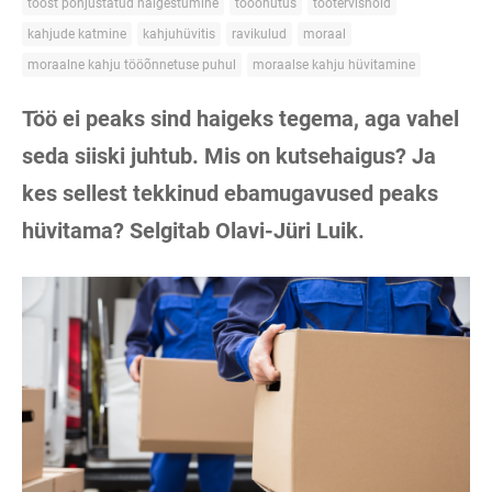
tööst põhjustatud haigestumine
tööohutus
töötervishoid
kahjude katmine
kahjuhüvitis
ravikulud
moraal
moraalne kahju tööõnnetuse puhul
moraalse kahju hüvitamine
Töö ei peaks sind haigeks tegema, aga vahel
seda siiski juhtub. Mis on kutsehaigus? Ja
kes sellest tekkinud ebamugavused peaks
hüvitama? Selgitab Olavi-Jüri Luik.