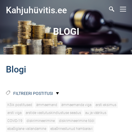
Kahjuhüvitis.ee
BLOGI
Blogi
FILTREERI POSTITUSI
Kõik postitused
ämmaemand
ämmaemanda viga
arsti eksimus
arsti viga
arstide vastutuskindlustuse seadus
au ja väärikus
COVID-19
diskrimineerimine
diskrimineerimine tööl
ebaõiglane vallandamine
ebaõnnestunud hambaravi