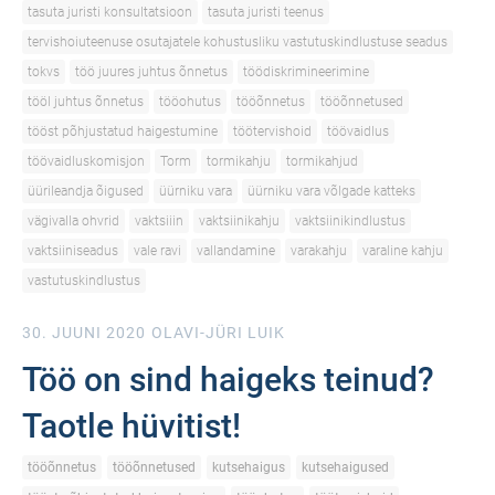
tasuta juristi konsultatsioon
tasuta juristi teenus
tervishoiuteenuse osutajatele kohustusliku vastutuskindlustuse seadus
tokvs
töö juures juhtus õnnetus
töödiskrimineerimine
tööl juhtus õnnetus
tööohutus
tööõnnetus
tööõnnetused
tööst põhjustatud haigestumine
töötervishoid
töövaidlus
töövaidluskomisjon
Torm
tormikahju
tormikahjud
üürileandja õigused
üürniku vara
üürniku vara võlgade katteks
vägivalla ohvrid
vaktsiiin
vaktsiinikahju
vaktsiinikindlustus
vaktsiiniseadus
vale ravi
vallandamine
varakahju
varaline kahju
vastutuskindlustus
30. JUUNI 2020
OLAVI-JÜRI LUIK
Töö on sind haigeks teinud?
Taotle hüvitist!
tööõnnetus
tööõnnetused
kutsehaigus
kutsehaigused