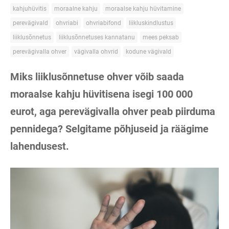
kahjuhüvitis
moraalne kahju
moraalse kahju hüvitamine
perevägivald
ohvriabi
ohvriabifond
liikluskindlustus
liiklusõnnetus
liiklusõnnetuses kannatanu
mees peksab
perevägivalla ohver
vägivalla ohvrid
kodune vägivald
Miks liiklusõnnetuse ohver võib saada
moraalse kahju hüvitisena isegi 100 000
eurot, aga perevägivalla ohver peab piirduma
pennidega? Selgitame põhjuseid ja räägime
lahendusest.