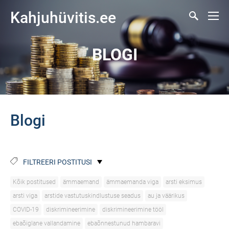
Kahjuhüvitis.ee
BLOGI
Blogi
FILTREERI POSTITUSI
Kõik postitused
ämmaemand
ämmaemanda viga
arsti eksimus
arsti viga
arstide vastutuskindlustuse seadus
au ja väärikus
COVID-19
diskrimineerimine
diskrimineerimine tööl
ebaõiglane vallandamine
ebaõnnestunud hambaravi