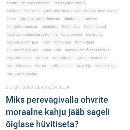
tasuta juristi konsultatsioon
tasuta juristi teenus
tervishoiuteenuse osutajatele kohustusliku vastutuskindlustuse seadus
tokvs
töö juures juhtus õnnetus
töödiskrimineerimine
tööl juhtus õnnetus
tööohutus
tööõnnetus
tööõnnetused
tööst põhjustatud haigestumine
töötervishoid
töövaidlus
töövaidluskomisjon
Torm
tormikahju
tormikahjud
üürileandja õigused
üürniku vara
üürniku vara võlgade katteks
vägivalla ohvrid
vaktsiiin
vaktsiinikahju
vaktsiinikindlustus
vaktsiiniseadus
vale ravi
vallandamine
varakahju
varaline kahju
vastutuskindlustus
26. MAI 2020
OLAVI-JÜRI LUIK
Miks perevägivalla ohvrite
moraalne kahju jääb sageli
õiglase hüvitiseta?