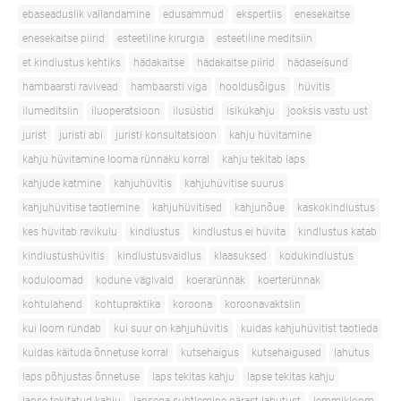
ebaseaduslik vallandamine
edusammud
ekspertiis
enesekaitse
enesekaitse piirid
esteetiline kirurgia
esteetiline meditsiin
et kindlustus kehtiks
hädakaitse
hädakaitse piirid
hädaseisund
hambaarsti ravivead
hambaarsti viga
hooldusõigus
hüvitis
ilumeditsiin
iluoperatsioon
ilusüstid
isikukahju
jooksis vastu ust
jurist
juristi abi
juristi konsultatsioon
kahju hüvitamine
kahju hüvitamine looma rünnaku korral
kahju tekitab laps
kahjude katmine
kahjuhüvitis
kahjuhüvitise suurus
kahjuhüvitise taotlemine
kahjuhüvitised
kahjunõue
kaskokindlustus
kes hüvitab ravikulu
kindlustus
kindlustus ei hüvita
kindlustus katab
kindlustushüvitis
kindlustusvaidlus
klaasuksed
kodukindlustus
koduloomad
kodune vägivald
koerarünnak
koerterünnak
kohtulahend
kohtupraktika
koroona
koroonavaktsiin
kui loom ründab
kui suur on kahjuhüvitis
kuidas kahjuhüvitist taotleda
kuidas käituda õnnetuse korral
kutsehaigus
kutsehaigused
lahutus
laps põhjustas õnnetuse
laps tekitas kahju
lapse tekitas kahju