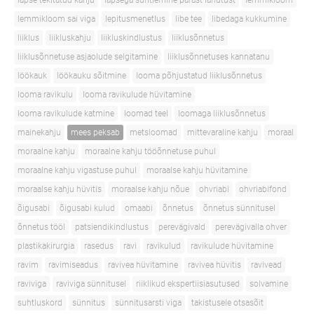
lapse tekitatud kahju
lapsega suhtlemine pärast lahutust
lemmikloom
lemmikloom sai viga
lepitusmenetlus
libe tee
libedaga kukkumine
liiklus
liikluskahju
liikluskindlustus
liiklusõnnetus
liiklusõnnetuse asjaolude selgitamine
liiklusõnnetuses kannatanu
löökauk
löökauku sõitmine
looma põhjustatud liiklusõnnetus
looma ravikulu
looma ravikulude hüvitamine
looma ravikulude katmine
loomad teel
loomaga liiklusõnnetus
mainekahju
mees peksab
metsloomad
mittevaraline kahju
moraal
moraalne kahju
moraalne kahju tööõnnetuse puhul
moraalne kahju vigastuse puhul
moraalse kahju hüvitamine
moraalse kahju hüvitis
moraalse kahju nõue
ohvriabi
ohvriabifond
õigusabi
õigusabi kulud
omaabi
õnnetus
õnnetus sünnitusel
õnnetus tööl
patsiendikindlustus
perevägivald
perevägivalla ohver
plastikakirurgia
rasedus
ravi
ravikulud
ravikulude hüvitamine
ravim
ravimiseadus
ravivea hüvitamine
ravivea hüvitis
ravivead
raviviga
raviviga sünnitusel
riiklikud ekspertiisiasutused
solvamine
suhtluskord
sünnitus
sünnitusarsti viga
takistusele otsasõit