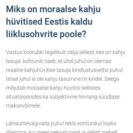
Miks on moraalse kahju
hüvitised Eestis kaldu
liiklusohvrite poole?
Vastus koorubki tegelikult välja sellest, kes on kahju
tasuja: kohtunik näeb, et ühel juhul on olemas
reaalne kahjuhüvitise tasuja kindlustusseltsi puhul,
teisel juhul ei ole kahju tasumine nii kindel. Seega
mõjutab moraalse kahju hüvitisi sellistes
situatsioonides ka subjektiivne hinnang süüdlase
maksevõimele.
Lähisuhtevägivalla puhul tekib kohtunikul lisaks
dilemma: kui mees peksab naist ja sellelt mehelt