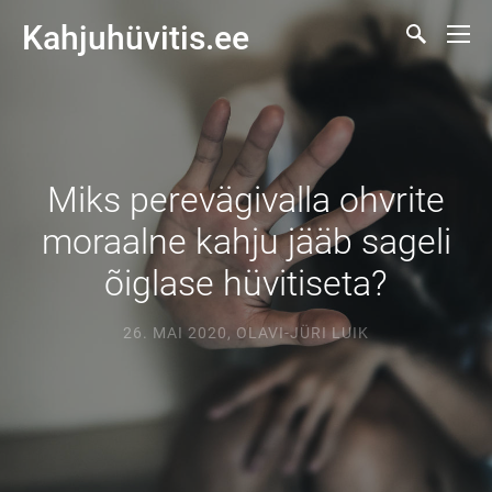
Kahjuhüvitis.ee
Miks perevägivalla ohvrite
moraalne kahju jääb sageli
õiglase hüvitiseta?
26. MAI 2020
,
OLAVI-JÜRI LUIK