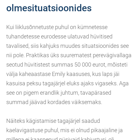
olmesituatsioonides
Kui liiklusõnnetuste puhul on kümnetesse
tuhandetesse eurodesse ulatuvad hüvitised
tavalised, siis kahjuks muudes situatsioonides see
nii pole. Praktikas üks suurematest perevägivallaga
seotud hüvitistest summas 50 000 eurot, mõisteti
välja kaheaastase Emily kaasuses, kus laps jäi
kasuisa peksu tagajärjel eluks ajaks vigaseks. Aga
see on pigem erandlik juhtum, tavapärased
summad jäävad kordades väiksemaks.
Näiteks kägistamise tagajärjel saadud
kaelavigastuse puhul, mis ei olnud pikaajaline ja
millega ei kaasnenud püsivaid kahjustusi, oli