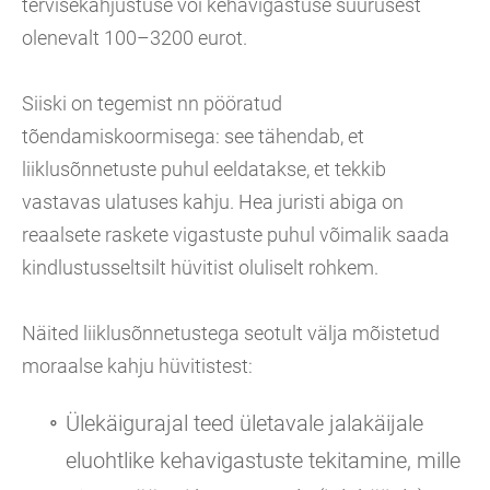
tervisekahjustuse või kehavigastuse suurusest
olenevalt 100–3200 eurot.
Siiski on tegemist nn pööratud
tõendamiskoormisega: see tähendab, et
liiklusõnnetuste puhul eeldatakse, et tekkib
vastavas ulatuses kahju. Hea juristi abiga on
reaalsete raskete vigastuste puhul võimalik saada
kindlustusseltsilt hüvitist oluliselt rohkem.
Näited liiklusõnnetustega seotult välja mõistetud
moraalse kahju hüvitistest:
Ülekäigurajal teed ületavale jalakäijale
eluohtlike kehavigastuste tekitamine, mille