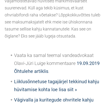
väljamõistetavad hüvitised märkimisväärselt
suurenevad. Küll aga tekib küsimus, et kust
ohvriabifondi raha võetakse? Lõppkokkuvõttes tuleb
see maksumaksjatelt ehk meie ise ühiskonnana
tasume sellise kahju kannatanutele. Kas see on
õiglane? Eks see jääb lugeja otsustada.
Vaata ka samal teemal vandeadvokaat
Olavi-Jüri Luige kommentaare
19.09.2019
Õhtulehe artiklis
.
Liiklusõnnetuse tagajärjel tekkinud kahju
hüvitamise kohta loe lisa siit »
Vägivalla ja kuritegude ohvritele kahju