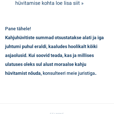
hüvitamise kohta loe lisa siit »
Pane tähele!
Kahjuhüvitiste summad otsustatakse alati ja iga
juhtumi puhul eraldi, kaaludes hoolikalt kõiki
asjaolusid. Kui soovid teada, kas ja millises
ulatuses oleks sul alust moraalse kahju
.
hüvitamist nõuda,
konsulteeri meie juristiga