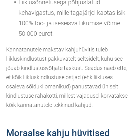
Liiklusõnnetusega põhjustatud
kehavigastus, mille tagajärjel kaotas isik
100% töö- ja iseseisva liikumise võime –
50 000 eurot.
Kannatanutele makstav kahjuhüvitis tuleb
liikluskindlustust pakkuvatelt seltsidelt, kuhu see
jõuab kindlustusvõtjate taskust. Seadus näeb ette,
et kõik liikluskindlustuse ostjad (ehk liikluses
osaleva sõiduki omanikud) panustavad ühiselt
kindlustuse rahakotti, millest vajadusel korvatakse
kõik kannatanutele tekkinud kahjud.
Moraalse kahju hüvitised