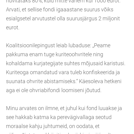
hüvitataks 80%, kuid mitte vähem kui 1000 eurot.
Arvati, et sellise fondi igaaastane suurus võiks
esialgsetel arvutustel olla suurusjärgus 2 miljonit
eurot.
Koalitsioonilepingust leiab lubaduse: „Peame
pakkuma enam tuge kuriteoohvritele ning
kohaldama kurjategijate suhtes mõjusaid karistusi.
Kuriteoga omandatud vara tuleb konfiskeerida ja
suunata ohvrite abistamiseks.“ Käesoleva hetkeni
aga ei ole ohvriabifondi loomiseni jõutud.
Minu arvates on ilmne, et juhul kui fond luuakse ja
see hakkab katma ka perevägivallaga seotud
moraalse kahju juhtumeid, on oodata, et