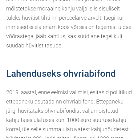
mõistetakse moraalne kahju välja, siis sisuliselt
tuleks hüvitist tihti nn pereeelarve arvelt. Isegi kui
inimesed ei ela enam koos või siis on tegemist üldse
võõrastega, jääb kahtlus, kas süüdlane tegelikult
suudab hüvitist tasuda.
Lahenduseks ohvriabifond
2019. aastal, enne eelmisi valimisi, esitasid poliitikud
ettepaneku asutada nn ohvriabifond. Ettepaneku
järgi hüvitataks ohvriabifondist väljamõistetud
kahju täies ulatuses kuni 1000 euro suuruse kahju
korral, üle selle summa ulatuvatest kahjunõudetest