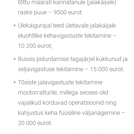
tõttu määrati kannatanule (jalakäijale)
raske puue – 9500 eurot.
Ülekäigurajal teed ületavale jalakäijale
eluohtlike kehavigastuste tekitamine –
10 200 eurot;
Bussis pidurdamise tagajärjel kukkunud ja
seljavigastuse tekitamine – 15 000 eurot.
Tõsiste jalavigastuste tekitamine
mootorratturile, millega seoses olid
vajalikud korduvad operatsioonid ning
kahjustus keha füüsiline väljanägemine –
20 000 eurot.