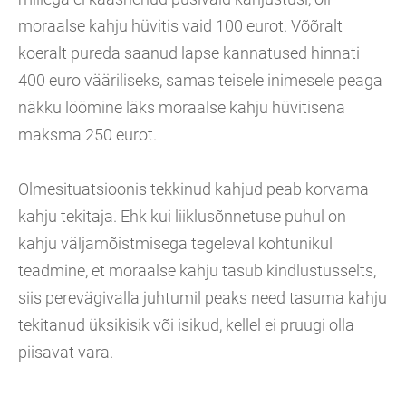
moraalse kahju hüvitis vaid 100 eurot. Võõralt
koeralt pureda saanud lapse kannatused hinnati
400 euro vääriliseks, samas teisele inimesele peaga
näkku löömine läks moraalse kahju hüvitisena
maksma 250 eurot.
Olmesituatsioonis tekkinud kahjud peab korvama
kahju tekitaja. Ehk kui liiklusõnnetuse puhul on
kahju väljamõistmisega tegeleval kohtunikul
teadmine, et moraalse kahju tasub kindlustusselts,
siis perevägivalla juhtumil peaks need tasuma kahju
tekitanud üksikisik või isikud, kellel ei pruugi olla
piisavat vara.