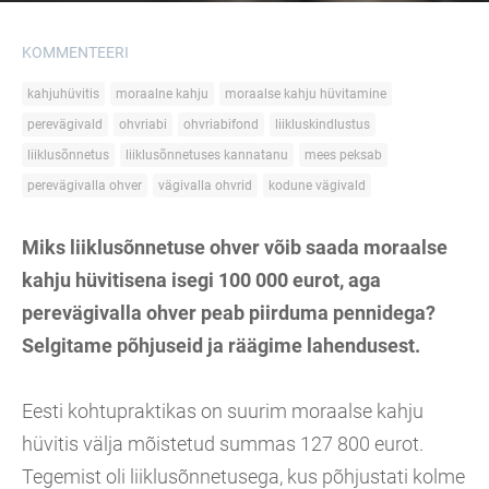
KOMMENTEERI
kahjuhüvitis
moraalne kahju
moraalse kahju hüvitamine
perevägivald
ohvriabi
ohvriabifond
liikluskindlustus
liiklusõnnetus
liiklusõnnetuses kannatanu
mees peksab
perevägivalla ohver
vägivalla ohvrid
kodune vägivald
Miks liiklusõnnetuse ohver võib saada moraalse
kahju hüvitisena isegi 100 000 eurot, aga
perevägivalla ohver peab piirduma pennidega?
Selgitame põhjuseid ja räägime lahendusest.
Eesti kohtupraktikas on suurim moraalse kahju
hüvitis välja mõistetud summas 127 800 eurot.
Tegemist oli liiklusõnnetusega, kus põhjustati kolme