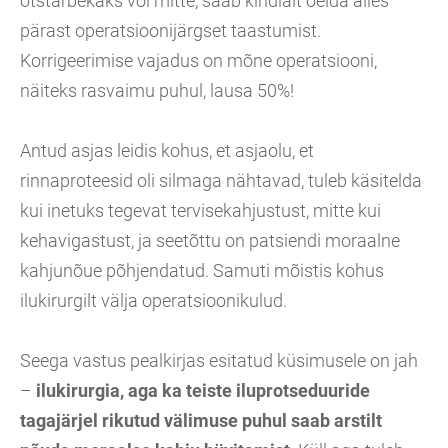
otstarbekaks või mitte, saab kindlalt öelda alles
pärast operatsioonijärgset taastumist.
Korrigeerimise vajadus on mõne operatsiooni,
näiteks rasvaimu puhul, lausa 50%!
Antud asjas leidis kohus, et asjaolu, et
rinnaproteesid oli silmaga nähtavad, tuleb käsitelda
kui inetuks tegevat tervisekahjustust, mitte kui
kehavigastust, ja seetõttu on patsiendi moraalne
kahjunõue põhjendatud. Samuti mõistis kohus
ilukirurgilt välja operatsioonikulud.
Seega vastus pealkirjas esitatud küsimusele on jah
–
ilukirurgia, aga ka teiste iluprotseduuride
tagajärjel rikutud välimuse puhul saab arstilt