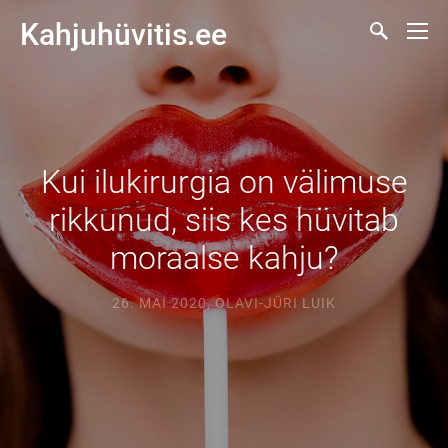
Kahjuhüvitis.ee
Kui ilukirurgia on välimuse
rikkunud, siis kes hüvitab
moraalse kahju?
26. MAI 2020
,
OLAVI-JÜRI LUIK