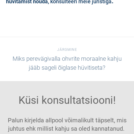
.
hüvitamist nõuda,
konsulteeri meie juristiga
JÄRGMINE
Miks perevägivalla ohvrite moraalne kahju
jääb sageli õiglase hüvitiseta?
Küsi konsultatsiooni!
Palun kirjelda allpool võimalikult täpselt, mis
juhtus ehk millist kahju sa oled kannatanud.