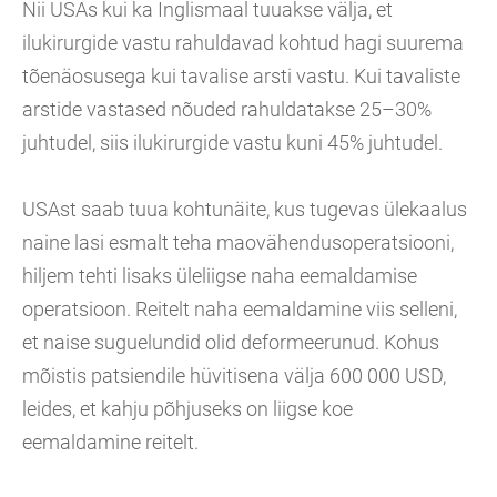
Nii USAs kui ka Inglismaal tuuakse välja, et
ilukirurgide vastu rahuldavad kohtud hagi suurema
tõenäosusega kui tavalise arsti vastu. Kui tavaliste
arstide vastased nõuded rahuldatakse 25–30%
juhtudel, siis ilukirurgide vastu kuni 45% juhtudel.
USAst saab tuua kohtunäite, kus tugevas ülekaalus
naine lasi esmalt teha maovähendusoperatsiooni,
hiljem tehti lisaks üleliigse naha eemaldamise
operatsioon. Reitelt naha eemaldamine viis selleni,
et naise suguelundid olid deformeerunud. Kohus
mõistis patsiendile hüvitisena välja 600 000 USD,
leides, et kahju põhjuseks on liigse koe
eemaldamine reitelt.