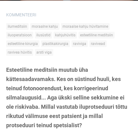
KOMMENTEERI
ilumeditsiin
moraalne kahju
moraalse kahju hüvitamine
iluoperatsioon
ilusüstid
kahjuhüvitis
esteetiline meditsiin
esteetiline kirurgia
plastikakirurgia
raviviga
ravivead
ravivea hüvitis
arsti viga
Esteetiline meditsiin muutub üha
kättesaadavamaks. Kes on süstinud huuli, kes
teinud fotonoorendust, kes korrigeerinud
silmalaugusid... Aga ükski selline sekkumine ei
ole riskivaba. Millal vastutab iluprotseduuri tõttu
rikutud välimuse eest patsient ja millal
protseduuri teinud spetsialist?