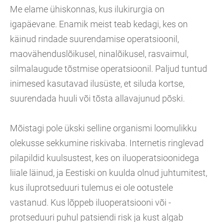
Me elame ühiskonnas, kus ilukirurgia on
igapäevane. Enamik meist teab kedagi, kes on
käinud rindade suurendamise operatsioonil,
maovähenduslõikusel, ninalõikusel, rasvaimul,
silmalaugude tõstmise operatsioonil. Paljud tuntud
inimesed kasutavad ilusüste, et siluda kortse,
suurendada huuli või tõsta allavajunud põski.
Mõistagi pole ükski selline organismi loomulikku
olekusse sekkumine riskivaba. Internetis ringlevad
pilapildid kuulsustest, kes on iluoperatsioonidega
liiale läinud, ja Eestiski on kuulda olnud juhtumitest,
kus iluprotseduuri tulemus ei ole ootustele
vastanud. Kus lõppeb iluoperatsiooni või -
protseduuri puhul patsiendi risk ja kust algab