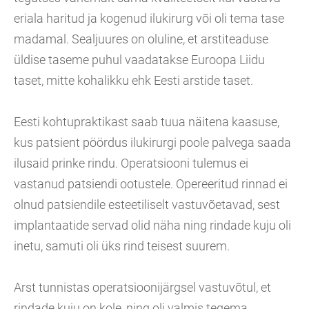
eriala haritud ja kogenud ilukirurg või oli tema tase
madamal. Sealjuures on oluline, et arstiteaduse
üldise taseme puhul vaadatakse Euroopa Liidu
taset, mitte kohalikku ehk Eesti arstide taset.
Eesti kohtupraktikast saab tuua näitena kaasuse,
kus patsient pöördus ilukirurgi poole palvega saada
ilusaid prinke rindu. Operatsiooni tulemus ei
vastanud patsiendi ootustele. Opereeritud rinnad ei
olnud patsiendile esteetiliselt vastuvõetavad, sest
implantaatide servad olid näha ning rindade kuju oli
inetu, samuti oli üks rind teisest suurem.
Arst tunnistas operatsioonijärgsel vastuvõtul, et
rindade kuju on kole, ning oli valmis tegema