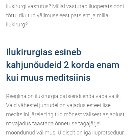
ilukirurgi vastutus? Millal vastutab iluoperatsiooni
tõttu rikutud välimuse eest patsient ja millal
ilukirurg?
Ilukirurgias esineb
kahjunõudeid 2 korda enam
kui muus meditsiinis
Reeglina on ilukirurgia patsiendi enda vaba valik.
Vaid vähestel juhtudel on vajadus esteetilise
meditsiini järele tingitud mõnest välisest asjaolust,
nt vajadus taastada õnnetuse tagajärjel
moondunud välimus. Üldiselt on iga iluprotseduur,