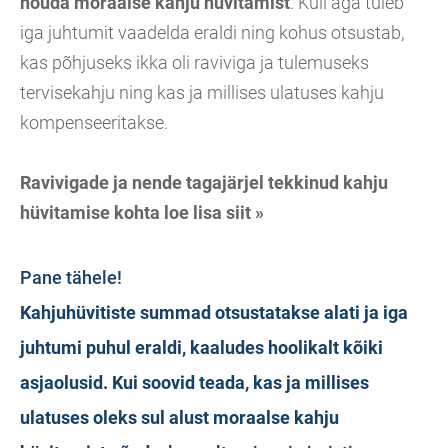
nõuda moraalse kahju hüvitamist
. Küll aga tuleb
iga juhtumit vaadelda eraldi ning kohus otsustab,
kas põhjuseks ikka oli raviviga ja tulemuseks
tervisekahju ning kas ja millises ulatuses kahju
kompenseeritakse.
Ravivigade ja nende tagajärjel tekkinud kahju
hüvitamise kohta loe lisa siit »
Pane tähele!
Kahjuhüvitiste summad otsustatakse alati ja iga
juhtumi puhul eraldi, kaaludes hoolikalt kõiki
asjaolusid. Kui soovid teada, kas ja millises
ulatuses oleks sul alust moraalse kahju