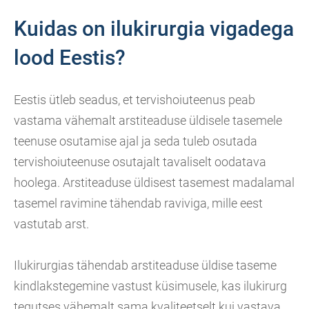
Kuidas on ilukirurgia vigadega
lood Eestis?
Eestis ütleb seadus, et tervishoiuteenus peab
vastama vähemalt arstiteaduse üldisele tasemele
teenuse osutamise ajal ja seda tuleb osutada
tervishoiuteenuse osutajalt tavaliselt oodatava
hoolega. Arstiteaduse üldisest tasemest madalamal
tasemel ravimine tähendab raviviga, mille eest
vastutab arst.
Ilukirurgias tähendab arstiteaduse üldise taseme
kindlakstegemine vastust küsimusele, kas ilukirurg
tegutses vähemalt sama kvaliteetselt kui vastava