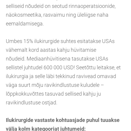
selliseid nõudeid on seotud rinnaoperatsioonide,
näokosmeetika, rasvaimu ning üleliigse naha
eemaldamisega.
Umbes 15% ilukirurgide suhtes esitatakse USAs
vähemalt kord aastas kahju hüvitamise
nõudeid. Mediaanhüvitisena tasutakse USAs
sellistel juhtudel 600 000 USD! Seetõttu leitakse, et
ilukirurgia ja selle läbi tekkinud ravivead omavad
väga suurt mõju ravikindlustuse kuludele –
lõppkokkuvõttes tasuvad sellised kahju ju
ravikindlustuse ostjad.
Ilukirurgide vastaste kohtuasjade puhul tuuakse
välja kolm kategooriat juhtumeid: