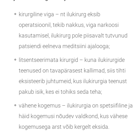
kirurgiline viga – nt ilukirurg eksib
operatsioonil, tekib nakkus, viga narkoosi
kasutamisel, ilukirurg pole piisavalt tutvunud
patsiendi eelneva meditsiini ajalooga;
litsentseerimata kirurgid – kuna ilukirurgide
teenused on tavapärasest kallimad, siis tihti
eksisteerib juhtumeid, kus ilukirurgia teenust
pakub isik, kes ei tohiks seda teha;
vähene kogemus – ilukirurgia on spetsiifiline ja
häid kogemusi nõudev valdkond, kus vähese
kogemusega arst võib kergelt eksida.