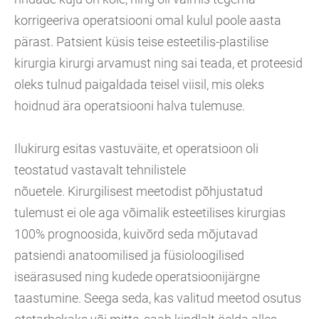
korrigeeriva operatsiooni omal kulul poole aasta
pärast. Patsient küsis teise esteetilis-plastilise
kirurgia kirurgi arvamust ning sai teada, et proteesid
oleks tulnud paigaldada teisel viisil, mis oleks
hoidnud ära operatsiooni halva tulemuse.
Ilukirurg esitas vastuväite, et operatsioon oli
teostatud vastavalt tehnilistele
nõuetele. Kirurgilisest meetodist põhjustatud
tulemust ei ole aga võimalik esteetilises kirurgias
100% prognoosida, kuivõrd seda mõjutavad
patsiendi anatoomilised ja füsioloogilised
iseärasused ning kudede operatsioonijärgne
taastumine. Seega seda, kas valitud meetod osutus