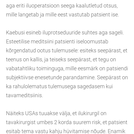
aga eriti iluoperatsioon seega kaalutletud otsus,
mille langetab ja mille eest vastutab patsient ise.
Kaebusi esineb iluprotseduuride suhtes aga sageli.
Esteetilise meditsiini patsienti iseloomustab
kõrgendatud ootus tulemusele: esiteks seepärast, et
teenus on kallis, ja teiseks seepärast, et tegu on
vabatahtliku toiminguga, mille eesmärk on patsiendi
subjektiivse enesetunde parandamine. Seepärast on
ka rahulolematus tulemusega sagedasem kui
tavameditsiinis.
Näiteks USAs tuuakse välja, et ilukirurgil on
tavakirurgist umbes 2 korda suurem risk, et patsient
esitab tema vastu kahju hüvitamise nõude. Enamik