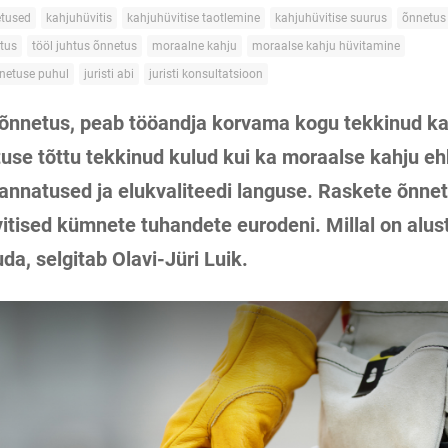
tused
kahjuhüvitis
kahjuhüvitise taotlemine
kahjuhüvitise suurus
õnnetus 
etus
tööl juhtus õnnetus
moraalne kahju
moraalse kahju hüvitamine
netuse puhul
juristi abi
juristi konsultatsioon
öõnnetus, peab tööandja korvama kogu tekkinud kah
tuse tõttu tekkinud kulud kui ka moraalse kahju e
kannatused ja elukvaliteedi languse. Raskete õnne
tised kümnete tuhandete eurodeni. Millal on alust
a, selgitab Olavi-Jüri Luik.