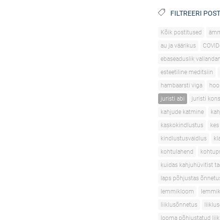
FILTREERI POST
Kõik postitused
äm
au ja väärikus
COVID
ebaseaduslik vallanda
esteetiline meditsiin
hambaarsti viga
hoo
juristi abi
juristi kon
kahjude katmine
kah
kaskokindlustus
kes
kindlustusvaidlus
kl
kohtulahend
kohtupr
kuidas kahjuhüvitist t
laps põhjustas õnnetu
lemmikloom
lemmik
liiklusõnnetus
liikl
looma põhjustatud lii