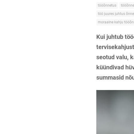
tööõnnetus
tööõnne
töö juures juhtus õnn
moraalne kahju tööõn
Kui juhtub tö
tervisekahjus
seotud valu, 
küündivad hüvi
summasid nõud