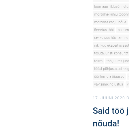
loomaga liiklusõnnetu
moraalne kahju tööõn
moraalse kahju nõue
õnnetus tööl
patsien
ravikulude hüvitamine
riiklikud ekspertiisias
tasuta juristi konsulta
tokvs
töö juures juh
tööst põhjustatud hai
üürileandja õigused
vaktsiinikindlustus
v
17. JUUNI 2020
O
Said töö j
nõuda!