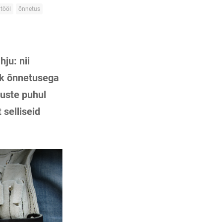
tööl
õnnetus
ju: nii
hk õnnetusega
tuste puhul
 selliseid