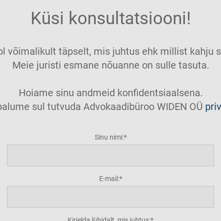
Küsi konsultatsiooni!
ol võimalikult täpselt, mis juhtus ehk millist kahj
Meie juristi esmane nõuanne on sulle tasuta.
Hoiame sinu andmeid konfidentsiaalsena.
t palume sul tutvuda Advokaadibüroo WIDEN OÜ
pri
Sinu nimi:
E-mail:
Kirjelda lühidalt, mis juhtus: