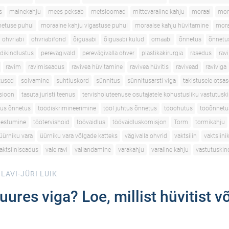
s
mainekahju
mees peksab
metsloomad
mittevaraline kahju
moraal
mor
netuse puhul
moraalne kahju vigastuse puhul
moraalse kahju hüvitamine
mora
ohvriabi
ohvriabifond
õigusabi
õigusabi kulud
omaabi
õnnetus
õnnetu
dikindlustus
perevägivald
perevägivalla ohver
plastikakirurgia
rasedus
ravi
ravim
ravimiseadus
ravivea hüvitamine
ravivea hüvitis
ravivead
raviviga
utused
solvamine
suhtluskord
sünnitus
sünnitusarsti viga
takistusele otsas
tsioon
tasuta juristi teenus
tervishoiuteenuse osutajatele kohustusliku vastutusk
tus õnnetus
töödiskrimineerimine
tööl juhtus õnnetus
tööohutus
tööõnnetu
gestumine
töötervishoid
töövaidlus
töövaidluskomisjon
Torm
tormikahju
üürniku vara
üürniku vara võlgade katteks
vägivalla ohvrid
vaktsiiin
vaktsiini
aktsiiniseadus
vale ravi
vallandamine
varakahju
varaline kahju
vastutuskin
LAVI-JÜRI LUIK
uures viga? Loe, millist hüvitist v