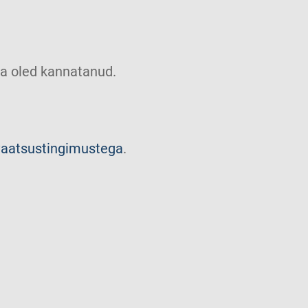
u sa oled kannatanud.
vaatsustingimustega
.