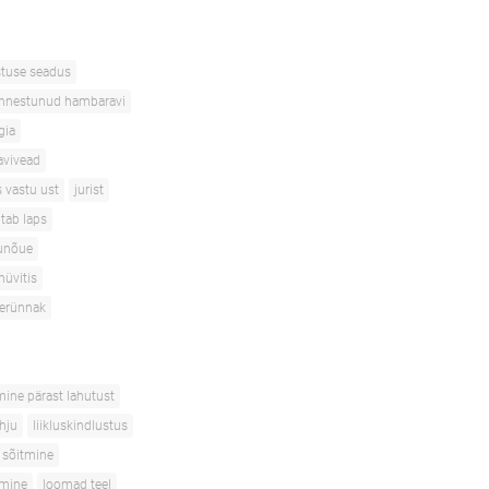
stuse seadus
nnestunud hambaravi
gia
avivead
s vastu ust
jurist
itab laps
unõue
hüvitis
terünnak
mine pärast lahutust
ahju
liikluskindlustus
 sõitmine
tmine
loomad teel