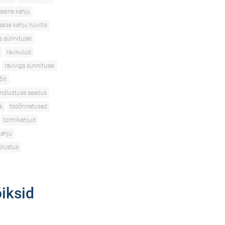
aalne kahju
alse kahju hüvitis
s sünnitusel
ravikulud
raviviga sünnitusel
õit
indlustuse seadus
s
tööõnnetused
tormikahjud
kahju
dlustus
õiksid