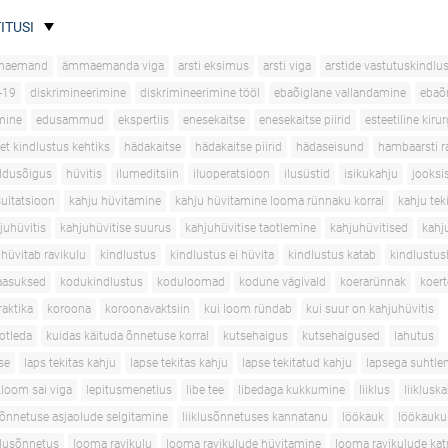
ITUSI
maemand
ämmaemanda viga
arsti eksimus
arsti viga
arstide vastutuskindlu
-19
diskrimineerimine
diskrimineerimine tööl
ebaõiglane vallandamine
ebaõ
mine
edusammud
ekspertiis
enesekaitse
enesekaitse piirid
esteetiline kirur
et kindlustus kehtiks
hädakaitse
hädakaitse piirid
hädaseisund
hambaarsti r
ldusõigus
hüvitis
ilumeditsiin
iluoperatsioon
ilusüstid
isikukahju
jooksi
sultatsioon
kahju hüvitamine
kahju hüvitamine looma rünnaku korral
kahju tek
juhüvitis
kahjuhüvitise suurus
kahjuhüvitise taotlemine
kahjuhüvitised
kahj
 hüvitab ravikulu
kindlustus
kindlustus ei hüvita
kindlustus katab
kindlustus
aasuksed
kodukindlustus
koduloomad
kodune vägivald
koerarünnak
koer
aktika
koroona
koroonavaktsiin
kui loom ründab
kui suur on kahjuhüvitis
aotleda
kuidas käituda õnnetuse korral
kutsehaigus
kutsehaigused
lahutus
se
laps tekitas kahju
lapse tekitas kahju
lapse tekitatud kahju
lapsega suhtle
loom sai viga
lepitusmenetlus
libe tee
libedaga kukkumine
liiklus
liiklusk
usõnnetuse asjaolude selgitamine
liiklusõnnetuses kannatanu
löökauk
löökauku
klusõnnetus
looma ravikulu
looma ravikulude hüvitamine
looma ravikulude ka