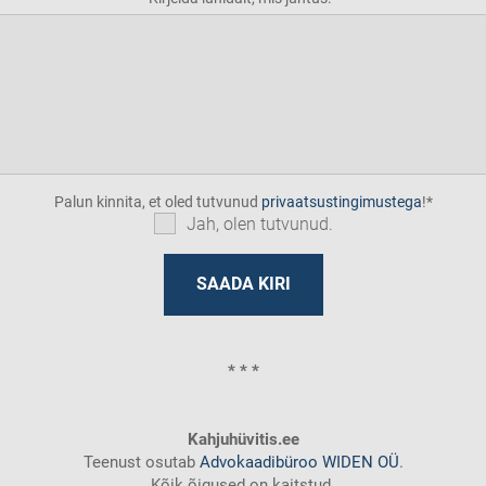
Palun kinnita, et oled tutvunud
privaatsustingimustega
!
Jah, olen tutvunud.
* * *
Kahjuhüvitis.ee
Teenust osutab
Advokaadibüroo WIDEN OÜ
.
Kõik õigused on kaitstud.