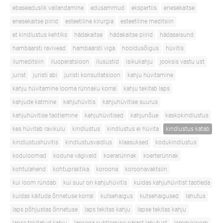
ebaseaduslik vallandamine
edusammud
ekspertiis
enesekaitse
enesekaitse piirid
esteetiline kirurgia
esteetiline meditsiin
et kindlustus kehtiks
hädakaitse
hädakaitse piirid
hädaseisund
hambaarsti ravivead
hambaarsti viga
hooldusõigus
hüvitis
ilumeditsiin
iluoperatsioon
ilusüstid
isikukahju
jooksis vastu ust
jurist
juristi abi
juristi konsultatsioon
kahju hüvitamine
kahju hüvitamine looma rünnaku korral
kahju tekitab laps
kahjude katmine
kahjuhüvitis
kahjuhüvitise suurus
kahjuhüvitise taotlemine
kahjuhüvitised
kahjunõue
kaskokindlustus
kes hüvitab ravikulu
kindlustus
kindlustus ei hüvita
kindlustus katab
kindlustushüvitis
kindlustusvaidlus
klaasuksed
kodukindlustus
koduloomad
kodune vägivald
koerarünnak
koerterünnak
kohtulahend
kohtupraktika
koroona
koroonavaktsiin
kui loom ründab
kui suur on kahjuhüvitis
kuidas kahjuhüvitist taotleda
kuidas käituda õnnetuse korral
kutsehaigus
kutsehaigused
lahutus
laps põhjustas õnnetuse
laps tekitas kahju
lapse tekitas kahju