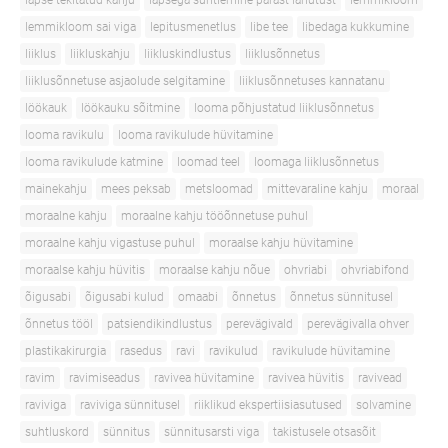
lapse tekitatud kahju
lapsega suhtlemine pärast lahutust
lemmikloom
lemmikloom sai viga
lepitusmenetlus
libe tee
libedaga kukkumine
liiklus
liikluskahju
liikluskindlustus
liiklusõnnetus
liiklusõnnetuse asjaolude selgitamine
liiklusõnnetuses kannatanu
löökauk
löökauku sõitmine
looma põhjustatud liiklusõnnetus
looma ravikulu
looma ravikulude hüvitamine
looma ravikulude katmine
loomad teel
loomaga liiklusõnnetus
mainekahju
mees peksab
metsloomad
mittevaraline kahju
moraal
moraalne kahju
moraalne kahju tööõnnetuse puhul
moraalne kahju vigastuse puhul
moraalse kahju hüvitamine
moraalse kahju hüvitis
moraalse kahju nõue
ohvriabi
ohvriabifond
õigusabi
õigusabi kulud
omaabi
õnnetus
õnnetus sünnitusel
õnnetus tööl
patsiendikindlustus
perevägivald
perevägivalla ohver
plastikakirurgia
rasedus
ravi
ravikulud
ravikulude hüvitamine
ravim
ravimiseadus
ravivea hüvitamine
ravivea hüvitis
ravivead
raviviga
raviviga sünnitusel
riiklikud ekspertiisiasutused
solvamine
suhtluskord
sünnitus
sünnitusarsti viga
takistusele otsasõit