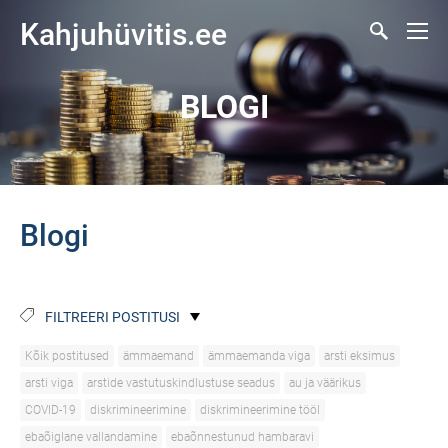
Kahjuhüvitis.ee
BLOGI
Blogi
FILTREERI POSTITUSI
Kõik postitused
ämmaemand
ämmaemanda viga
arsti eksimus
arsti viga
arstide vastutuskindlustuse seadus
au ja väärikus
COVID-19
diskrimineerimine
diskrimineerimine tööl
ebaõiglane vallandamine
ebaõnnestunud hambaravi