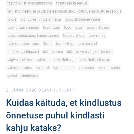
tasuta juristi konsultatsioon
tasuta juristi teenus
tervishoiuteenuse osutajatele kohustusliku vastutuskindlustuse seadus
tokvs
töö juures juhtus õnnetus
töödiskrimineerimine
tööl juhtus õnnetus
tööohutus
tööõnnetus
tööõnnetused
tööst põhjustatud haigestumine
töötervishoid
töövaidlus
töövaidluskomisjon
Torm
tormikahju
tormikahjud
üürileandja õigused
üürniku vara
üürniku vara võlgade katteks
vägivalla ohvrid
vaktsiiin
vaktsiinikahju
vaktsiinikindlustus
vaktsiiniseadus
vale ravi
vallandamine
varakahju
varaline kahju
vastutuskindlustus
2. JUUNI 2020
OLAVI-JÜRI LUIK
Kuidas käituda, et kindlustus
õnnetuse puhul kindlasti
kahju kataks?