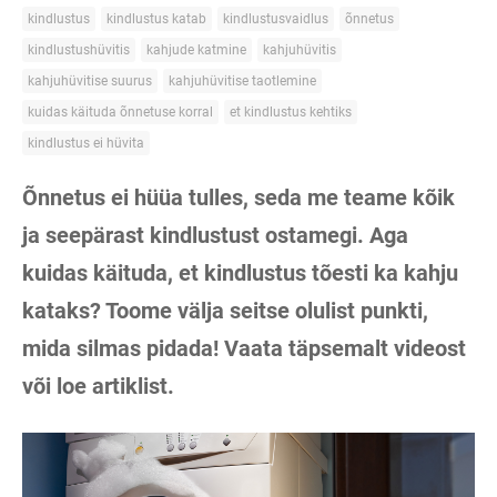
kindlustus
kindlustus katab
kindlustusvaidlus
õnnetus
kindlustushüvitis
kahjude katmine
kahjuhüvitis
kahjuhüvitise suurus
kahjuhüvitise taotlemine
kuidas käituda õnnetuse korral
et kindlustus kehtiks
kindlustus ei hüvita
Õnnetus ei hüüa tulles, seda me teame kõik
ja seepärast kindlustust ostamegi. Aga
kuidas käituda, et kindlustus tõesti ka kahju
kataks? Toome välja seitse olulist punkti,
mida silmas pidada! Vaata täpsemalt videost
või loe artiklist.