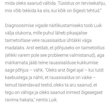
mida oleks saanud vältida. Tüsistus on tervisekahju,
mis võib tekkida ka siis, kui kõik on õigesti tehtud.”
Diagnoosimise vigade näitlikustamiseks toob Luik
välja olukorra, mille puhul läheb pikaajalise
taimetoitlase vere rauasisaldus ühtäkki väga
madalaks. Arst eeldab, et põhjuseks on taimetoitlus
(ehkki varem pole see probleeme valmistanud), aga
märkamata jääb teine rauasisalduse kukkumise
sage põhjus – vähk. "Oleks arst õigel ajal – kui tuldi
kaebustega ja nähti, et rauasisaldus on väike –
teinud täiendavad testid, oleks ta aru saanud, et
tegu on vähiga ja oleks saanud inimest õigeaegset
ravima hakata," nentis Luik.