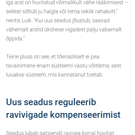
iga arst on huvitatud võimalikult vähe rääkimisest –
sellest sõltub ju haigla või tema isiklik rahakott,"
nentis Luik. "Kui uus seadus jõustub, saavad
vähemalt arstid üksteise vigadest palju vabamalt
õppida."
Teine pluss on see, et tõenäoliselt ei pea
tavainimene enam süsteemi vastu võitlema, sest
luuakse süsteem, mis kannatanut toetab.
Uus seadus reguleerib
ravivigade kompenseerimist
Seadus lubab patsiendil ravivea korral hüvitist