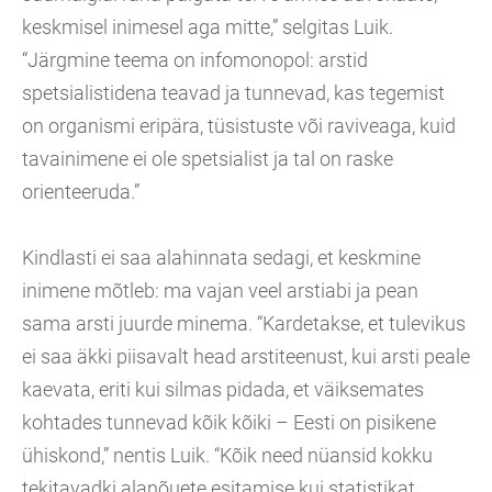
keskmisel inimesel aga mitte,” selgitas Luik.
“Järgmine teema on infomonopol: arstid
spetsialistidena teavad ja tunnevad, kas tegemist
on organismi eripära, tüsistuste või raviveaga, kuid
tavainimene ei ole spetsialist ja tal on raske
orienteeruda.”
Kindlasti ei saa alahinnata sedagi, et keskmine
inimene mõtleb: ma vajan veel arstiabi ja pean
sama arsti juurde minema. “Kardetakse, et tulevikus
ei saa äkki piisavalt head arstiteenust, kui arsti peale
kaevata, eriti kui silmas pidada, et väiksemates
kohtades tunnevad kõik kõiki – Eesti on pisikene
ühiskond,” nentis Luik. “Kõik need nüansid kokku
tekitavadki alanõuete esitamise kui statistikat