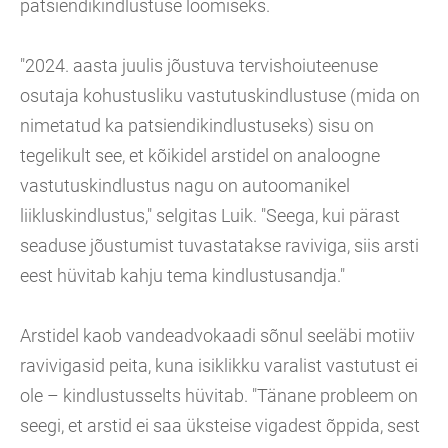
patsiendikindlustuse loomiseks.
"2024. aasta juulis jõustuva tervishoiuteenuse
osutaja kohustusliku vastutuskindlustuse (mida on
nimetatud ka patsiendikindlustuseks) sisu on
tegelikult see, et kõikidel arstidel on analoogne
vastutuskindlustus nagu on autoomanikel
liikluskindlustus," selgitas Luik. "Seega, kui pärast
seaduse jõustumist tuvastatakse raviviga, siis arsti
eest hüvitab kahju tema kindlustusandja."
Arstidel kaob vandeadvokaadi sõnul seeläbi motiiv
ravivigasid peita, kuna isiklikku varalist vastutust ei
ole – kindlustusselts hüvitab. "Tänane probleem on
seegi, et arstid ei saa üksteise vigadest õppida, sest