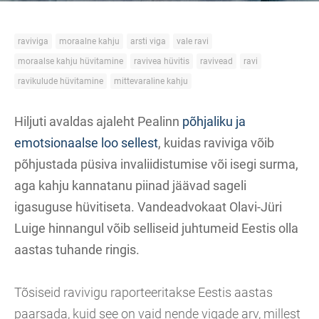
raviviga
moraalne kahju
arsti viga
vale ravi
moraalse kahju hüvitamine
ravivea hüvitis
ravivead
ravi
ravikulude hüvitamine
mittevaraline kahju
Hiljuti avaldas ajaleht Pealinn
põhjaliku ja
emotsionaalse loo sellest
, kuidas raviviga võib
põhjustada püsiva invaliidistumise või isegi surma,
aga kahju kannatanu piinad jäävad sageli
igasuguse hüvitiseta. Vandeadvokaat Olavi-Jüri
Luige hinnangul võib selliseid juhtumeid Eestis olla
aastas tuhande ringis.
Tõsiseid ravivigu raporteeritakse Eestis aastas
paarsada, kuid see on vaid nende vigade arv, millest