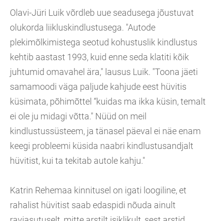
Olavi-Jüri Luik võrdleb uue seadusega jõustuvat
olukorda liikluskindlustusega. "Autode
plekimõlkimistega seotud kohustuslik kindlustus
kehtib aastast 1993, kuid enne seda klatiti kõik
juhtumid omavahel ära," lausus Luik. "Toona jäeti
samamoodi väga paljude kahjude eest hüvitis
küsimata, põhimõttel “kuidas ma ikka küsin, temalt
ei ole ju midagi võtta." Nüüd on meil
kindlustussüsteem, ja tänasel päeval ei näe enam
keegi probleemi küsida naabri kindlustusandjalt
hüvitist, kui ta tekitab autole kahju."
Katrin Rehemaa kinnitusel on igati loogiline, et
rahalist hüvitist saab edaspidi nõuda ainult
raviasutuselt, mitte arstilt isiklikult, sest arstid