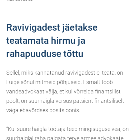
Ravivigadest jäetakse
teatamata hirmu ja
rahapuuduse tõttu
Sellel, miks kannatanud ravivigadest ei teata, on
Luige sõnul mitmeid põhjuseid. Esmalt toob
vandeadvokaat välja, et kui võrrelda finantsilist
poolt, on suurhaigla versus patsient finantsiliselt
väga ebavõrdses positsioonis.
“Kui suure haigla töötaja teeb mingisuguse vea, on
suurhaiglal raha palgata terve armee advokaate,