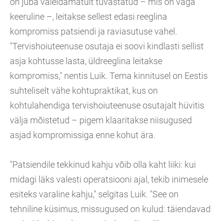
on juba vaieldamatult tuvastatud – mis on väga
keeruline –, leitakse sellest edasi reeglina
kompromiss patsiendi ja raviasutuse vahel.
"Tervishoiuteenuse osutaja ei soovi kindlasti sellist
asja kohtusse lasta, üldreeglina leitakse
kompromiss," nentis Luik. Tema kinnitusel on Eestis
suhteliselt vähe kohtupraktikat, kus on
kohtulahendiga tervishoiuteenuse osutajalt hüvitis
välja mõistetud – pigem klaaritakse niisugused
asjad kompromissiga enne kohut ära.
"Patsiendile tekkinud kahju võib olla kaht liiki: kui
midagi läks valesti operatsiooni ajal, tekib inimesele
esiteks varaline kahju," selgitas Luik. "See on
tehniline küsimus, missugused on kulud: täiendavad