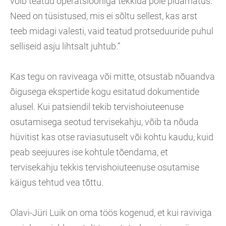
võib teatud operatsiooniga tekkida põie pidamatus.
Need on tüsistused, mis ei sõltu sellest, kas arst
teeb midagi valesti, vaid teatud protseduuride puhul
selliseid asju lihtsalt juhtub.”
Kas tegu on raviveaga või mitte, otsustab nõuandva
õigusega ekspertide kogu esitatud dokumentide
alusel. Kui patsiendil tekib tervishoiuteenuse
osutamisega seotud tervisekahju, võib ta nõuda
hüvitist kas otse raviasutuselt või kohtu kaudu, kuid
peab seejuures ise kohtule tõendama, et
tervisekahju tekkis tervishoiuteenuse osutamise
käigus tehtud vea tõttu.
Olavi-Jüri Luik on oma töös kogenud, et kui raviviga