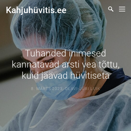
Kahjuhüvitis.ee
Tuhanded inimesed
kannatavad arsti vea tõttu,
kuid jäävad hüvitiseta
8. MÄRTS 2023
,
OLAVI-JÜRI LUIK