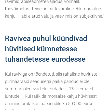
ravimid, abiseadmete vajadus, võimalik
töövõimetus. Teine on mittevaraline ehk moraalne
kahju – läbi elatud valu ja vaev, mis on subjektiivne."
Ravivea puhul küündivad
hüvitised kümnetesse
tuhandetesse eurodesse
Kui raviviga on tõendatud, siis rahaliste hüvitiste
piirmäärasid seadusega paika pandud ei ole,
summad olenevad olukordadest. "Raskematel
juhtudel – kui rääkida moraalse kahju hüvitisest –
on minu praktikas patsiendile ka 50 000-eurost