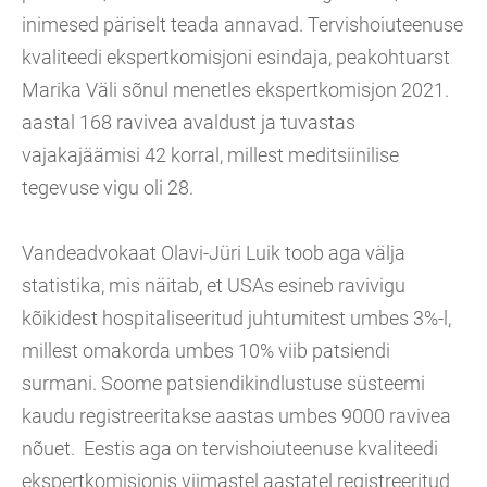
inimesed päriselt teada annavad. Tervishoiuteenuse
kvaliteedi ekspertkomisjoni esindaja, peakohtuarst
Marika Väli sõnul menetles ekspertkomisjon 2021.
aastal 168 ravivea avaldust ja tuvastas
vajakajäämisi 42 korral, millest meditsiinilise
tegevuse vigu oli 28.
Vandeadvokaat Olavi-Jüri Luik toob aga välja
statistika, mis näitab, et USAs esineb ravivigu
kõikidest hospitaliseeritud juhtumitest umbes 3%-l,
millest omakorda umbes 10% viib patsiendi
surmani. Soome patsiendikindlustuse süsteemi
kaudu registreeritakse aastas umbes 9000 ravivea
nõuet. Eestis aga on tervishoiuteenuse kvaliteedi
ekspertkomisjonis viimastel aastatel registreeritud