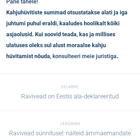
Pane tähele!
Kahjuhüvitiste summad otsustatakse alati ja iga
juhtumi puhul eraldi, kaaludes hoolikalt kõiki
asjaolusid. Kui soovid teada, kas ja millises
ulatuses oleks sul alust moraalse kahju
.
hüvitamist nõuda,
konsulteeri meie juristiga
EELMINE
Ravivead on Eestis ala-deklareeritud
JÄRGMINE
Ravivead sünnitusel: näiteid ämmaemandate