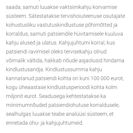
saada, samuti luuakse vaktsiinikahju korvamise
süsteem. Sätestatakse tervishoiuteenuse osutajate
kohustusliku vastutuskindlustuse põhimõtted ja
korraldus, samuti patsiendile hüvitamisele kuuluva
kahju alused ja ulatus. Kahjujuhtumi korral, kus
patsiendi ravimisel oleks tervisekahju olnud
võimalik vältida, hakkab nõude asjaolusid hindama
kindlustusandja. Kindlustussumma kahju
kannatanud patsiendi kohta on kuni 100 000 eurot,
kogu üheaastase kindlustusperioodi kohta kolm
miljonit eurot. Seadusega kehtestatakse ka
miinimumnõuded patsiendiohutuse korraldusele,
sealhulgas luuakse teabe analüüsi süsteem, et
ennetada ohu- ja kahjujuhtumeid.