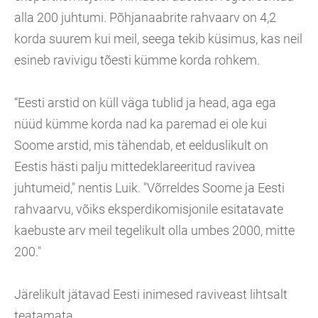
alla 200 juhtumi. Põhjanaabrite rahvaarv on 4,2
korda suurem kui meil, seega tekib küsimus, kas neil
esineb ravivigu tõesti kümme korda rohkem.
“Eesti arstid on küll väga tublid ja head, aga ega
nüüd kümme korda nad ka paremad ei ole kui
Soome arstid, mis tähendab, et eelduslikult on
Eestis hästi palju mittedeklareeritud ravivea
juhtumeid," nentis Luik. "Võrreldes Soome ja Eesti
rahvaarvu, võiks eksperdikomisjonile esitatavate
kaebuste arv meil tegelikult olla umbes 2000, mitte
200."
Järelikult jätavad Eesti inimesed raviveast lihtsalt
teatamata.