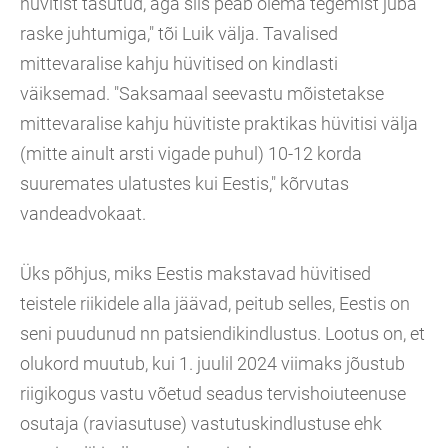
hüvitist tasutud, aga siis peab olema tegemist juba
raske juhtumiga," tõi Luik välja. Tavalised
mittevaralise kahju hüvitised on kindlasti
väiksemad. "Saksamaal seevastu mõistetakse
mittevaralise kahju hüvitiste praktikas hüvitisi välja
(mitte ainult arsti vigade puhul) 10-12 korda
suuremates ulatustes kui Eestis," kõrvutas
vandeadvokaat.
Üks põhjus, miks Eestis makstavad hüvitised
teistele riikidele alla jäävad, peitub selles, Eestis on
seni puudunud nn patsiendikindlustus. Lootus on, et
olukord muutub, kui 1. juulil 2024 viimaks jõustub
riigikogus vastu võetud seadus tervishoiuteenuse
osutaja (raviasutuse) vastutuskindlustuse ehk