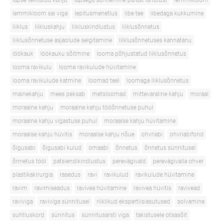
lapse tekitatud kahju
lapsega suhtlemine pärast lahutust
lemmikloom
lemmikloom sai viga
lepitusmenetlus
libe tee
libedaga kukkumine
liiklus
liikluskahju
liikluskindlustus
liiklusõnnetus
liiklusõnnetuse asjaolude selgitamine
liiklusõnnetuses kannatanu
löökauk
löökauku sõitmine
looma põhjustatud liiklusõnnetus
looma ravikulu
looma ravikulude hüvitamine
looma ravikulude katmine
loomad teel
loomaga liiklusõnnetus
mainekahju
mees peksab
metsloomad
mittevaraline kahju
moraal
moraalne kahju
moraalne kahju tööõnnetuse puhul
moraalne kahju vigastuse puhul
moraalse kahju hüvitamine
moraalse kahju hüvitis
moraalse kahju nõue
ohvriabi
ohvriabifond
õigusabi
õigusabi kulud
omaabi
õnnetus
õnnetus sünnitusel
õnnetus tööl
patsiendikindlustus
perevägivald
perevägivalla ohver
plastikakirurgia
rasedus
ravi
ravikulud
ravikulude hüvitamine
ravim
ravimiseadus
ravivea hüvitamine
ravivea hüvitis
ravivead
raviviga
raviviga sünnitusel
riiklikud ekspertiisiasutused
solvamine
suhtluskord
sünnitus
sünnitusarsti viga
takistusele otsasõit