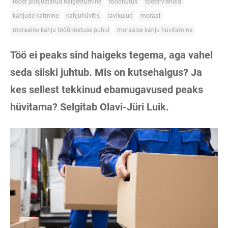
tööst põhjustatud haigestumine
tööohutus
töötervishoid
kahjude katmine
kahjuhüvitis
ravikulud
moraal
moraalne kahju tööõnnetuse puhul
moraalse kahju hüvitamine
Töö ei peaks sind haigeks tegema, aga vahel
seda siiski juhtub. Mis on kutsehaigus? Ja
kes sellest tekkinud ebamugavused peaks
hüvitama? Selgitab Olavi-Jüri Luik.