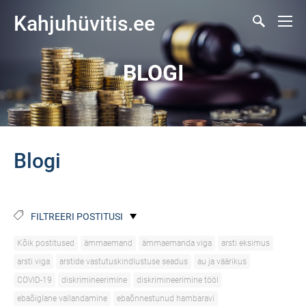
Kahjuhüvitis.ee
BLOGI
Blogi
FILTREERI POSTITUSI
Kõik postitused
ämmaemand
ämmaemanda viga
arsti eksimus
arsti viga
arstide vastutuskindlustuse seadus
au ja väärikus
COVID-19
diskrimineerimine
diskrimineerimine tööl
ebaõiglane vallandamine
ebaõnnestunud hambaravi