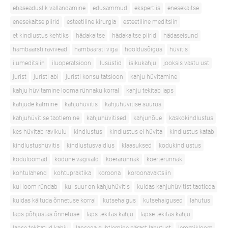
ebaseaduslik vallandamine
edusammud
ekspertiis
enesekaitse
enesekaitse piirid
esteetiline kirurgia
esteetiline meditsiin
et kindlustus kehtiks
hädakaitse
hädakaitse piirid
hädaseisund
hambaarsti ravivead
hambaarsti viga
hooldusõigus
hüvitis
ilumeditsiin
iluoperatsioon
ilusüstid
isikukahju
jooksis vastu ust
jurist
juristi abi
juristi konsultatsioon
kahju hüvitamine
kahju hüvitamine looma rünnaku korral
kahju tekitab laps
kahjude katmine
kahjuhüvitis
kahjuhüvitise suurus
kahjuhüvitise taotlemine
kahjuhüvitised
kahjunõue
kaskokindlustus
kes hüvitab ravikulu
kindlustus
kindlustus ei hüvita
kindlustus katab
kindlustushüvitis
kindlustusvaidlus
klaasuksed
kodukindlustus
koduloomad
kodune vägivald
koerarünnak
koerterünnak
kohtulahend
kohtupraktika
koroona
koroonavaktsiin
kui loom ründab
kui suur on kahjuhüvitis
kuidas kahjuhüvitist taotleda
kuidas käituda õnnetuse korral
kutsehaigus
kutsehaigused
lahutus
laps põhjustas õnnetuse
laps tekitas kahju
lapse tekitas kahju