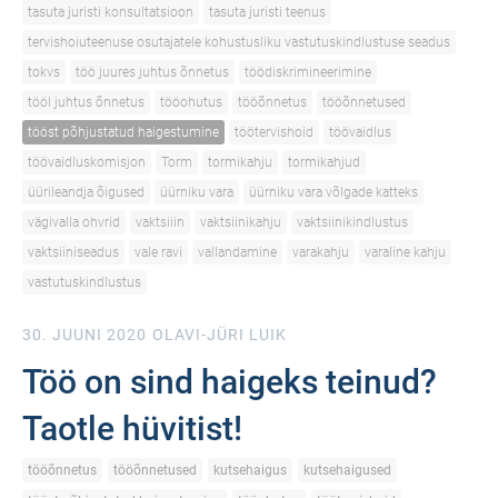
tasuta juristi konsultatsioon
tasuta juristi teenus
tervishoiuteenuse osutajatele kohustusliku vastutuskindlustuse seadus
tokvs
töö juures juhtus õnnetus
töödiskrimineerimine
tööl juhtus õnnetus
tööohutus
tööõnnetus
tööõnnetused
tööst põhjustatud haigestumine
töötervishoid
töövaidlus
töövaidluskomisjon
Torm
tormikahju
tormikahjud
üürileandja õigused
üürniku vara
üürniku vara võlgade katteks
vägivalla ohvrid
vaktsiiin
vaktsiinikahju
vaktsiinikindlustus
vaktsiiniseadus
vale ravi
vallandamine
varakahju
varaline kahju
vastutuskindlustus
30. JUUNI 2020
OLAVI-JÜRI LUIK
Töö on sind haigeks teinud?
Taotle hüvitist!
tööõnnetus
tööõnnetused
kutsehaigus
kutsehaigused