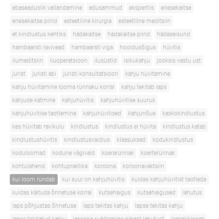
ebaseaduslik vallandamine
edusammud
ekspertiis
enesekaitse
enesekaitse piirid
esteetiline kirurgia
esteetiline meditsiin
et kindlustus kehtiks
hädakaitse
hädakaitse piirid
hädaseisund
hambaarsti ravivead
hambaarsti viga
hooldusõigus
hüvitis
ilumeditsiin
iluoperatsioon
ilusüstid
isikukahju
jooksis vastu ust
jurist
juristi abi
juristi konsultatsioon
kahju hüvitamine
kahju hüvitamine looma rünnaku korral
kahju tekitab laps
kahjude katmine
kahjuhüvitis
kahjuhüvitise suurus
kahjuhüvitise taotlemine
kahjuhüvitised
kahjunõue
kaskokindlustus
kes hüvitab ravikulu
kindlustus
kindlustus ei hüvita
kindlustus katab
kindlustushüvitis
kindlustusvaidlus
klaasuksed
kodukindlustus
koduloomad
kodune vägivald
koerarünnak
koerterünnak
kohtulahend
kohtupraktika
koroona
koroonavaktsiin
kui loom ründab
kui suur on kahjuhüvitis
kuidas kahjuhüvitist taotleda
kuidas käituda õnnetuse korral
kutsehaigus
kutsehaigused
lahutus
laps põhjustas õnnetuse
laps tekitas kahju
lapse tekitas kahju