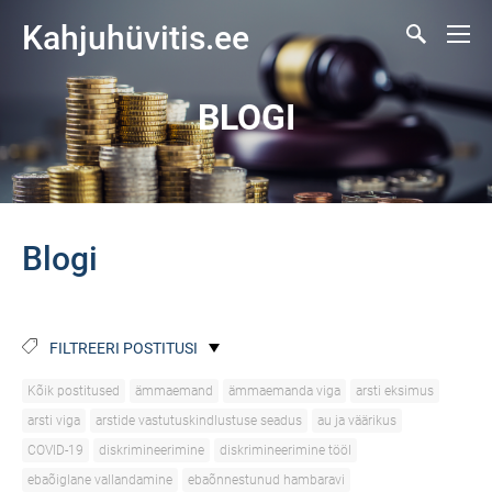
Kahjuhüvitis.ee
BLOGI
Blogi
FILTREERI POSTITUSI
Kõik postitused
ämmaemand
ämmaemanda viga
arsti eksimus
arsti viga
arstide vastutuskindlustuse seadus
au ja väärikus
COVID-19
diskrimineerimine
diskrimineerimine tööl
ebaõiglane vallandamine
ebaõnnestunud hambaravi