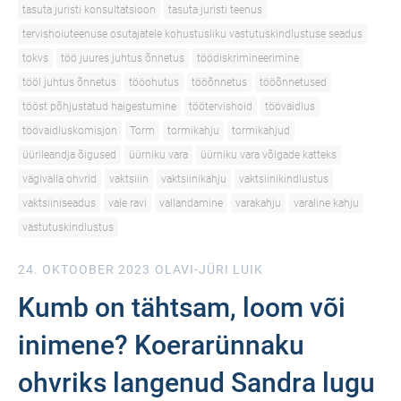
tasuta juristi konsultatsioon
tasuta juristi teenus
tervishoiuteenuse osutajatele kohustusliku vastutuskindlustuse seadus
tokvs
töö juures juhtus õnnetus
töödiskrimineerimine
tööl juhtus õnnetus
tööohutus
tööõnnetus
tööõnnetused
tööst põhjustatud haigestumine
töötervishoid
töövaidlus
töövaidluskomisjon
Torm
tormikahju
tormikahjud
üürileandja õigused
üürniku vara
üürniku vara võlgade katteks
vägivalla ohvrid
vaktsiiin
vaktsiinikahju
vaktsiinikindlustus
vaktsiiniseadus
vale ravi
vallandamine
varakahju
varaline kahju
vastutuskindlustus
24. OKTOOBER 2023
OLAVI-JÜRI LUIK
Kumb on tähtsam, loom või
inimene? Koerarünnaku
ohvriks langenud Sandra lugu