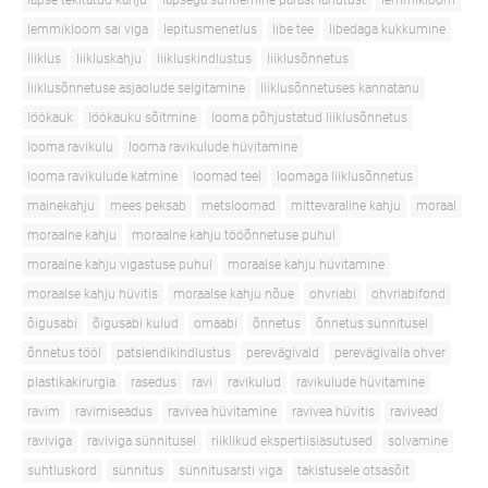
lapse tekitatud kahju
lapsega suhtlemine pärast lahutust
lemmikloom
lemmikloom sai viga
lepitusmenetlus
libe tee
libedaga kukkumine
liiklus
liikluskahju
liikluskindlustus
liiklusõnnetus
liiklusõnnetuse asjaolude selgitamine
liiklusõnnetuses kannatanu
löökauk
löökauku sõitmine
looma põhjustatud liiklusõnnetus
looma ravikulu
looma ravikulude hüvitamine
looma ravikulude katmine
loomad teel
loomaga liiklusõnnetus
mainekahju
mees peksab
metsloomad
mittevaraline kahju
moraal
moraalne kahju
moraalne kahju tööõnnetuse puhul
moraalne kahju vigastuse puhul
moraalse kahju hüvitamine
moraalse kahju hüvitis
moraalse kahju nõue
ohvriabi
ohvriabifond
õigusabi
õigusabi kulud
omaabi
õnnetus
õnnetus sünnitusel
õnnetus tööl
patsiendikindlustus
perevägivald
perevägivalla ohver
plastikakirurgia
rasedus
ravi
ravikulud
ravikulude hüvitamine
ravim
ravimiseadus
ravivea hüvitamine
ravivea hüvitis
ravivead
raviviga
raviviga sünnitusel
riiklikud ekspertiisiasutused
solvamine
suhtluskord
sünnitus
sünnitusarsti viga
takistusele otsasõit