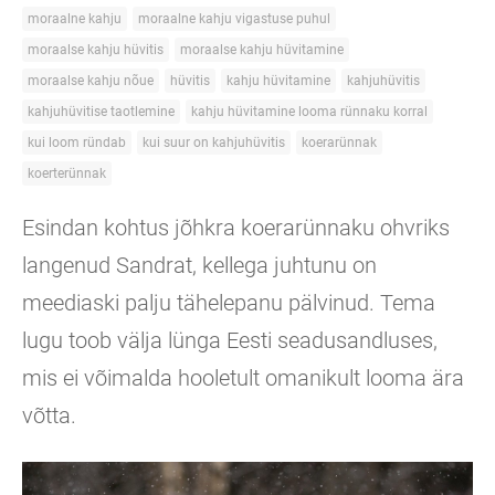
moraalne kahju
moraalne kahju vigastuse puhul
moraalse kahju hüvitis
moraalse kahju hüvitamine
moraalse kahju nõue
hüvitis
kahju hüvitamine
kahjuhüvitis
kahjuhüvitise taotlemine
kahju hüvitamine looma rünnaku korral
kui loom ründab
kui suur on kahjuhüvitis
koerarünnak
koerterünnak
Esindan kohtus jõhkra koerarünnaku ohvriks
langenud Sandrat, kellega juhtunu on
meediaski palju tähelepanu pälvinud. Tema
lugu toob välja lünga Eesti seadusandluses,
mis ei võimalda hooletult omanikult looma ära
võtta.