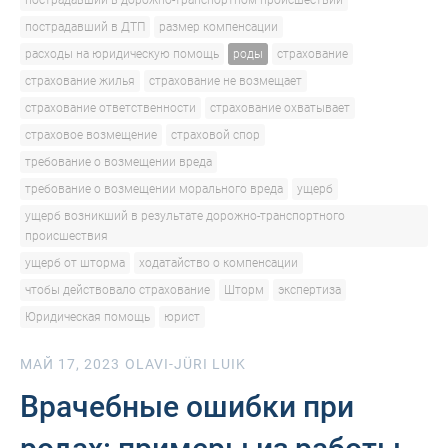
пострадавший в дорожно-транспортном происшествии
пострадавший в ДТП
размер компенсации
расходы на юридическую помощь
роды
страхование
страхование жилья
страхование не возмещает
страхование ответственности
страхование охватывает
страховое возмещение
страховой спор
требование о возмещении вреда
требование о возмещении морального вреда
ущерб
ущерб возникший в результате дорожно-транспортного
происшествия
ущерб от шторма
ходатайство о компенсации
чтобы действовало страхование
Шторм
экспертиза
Юридическая помощь
юрист
МАЙ 17, 2023
OLAVI-JÜRI LUIK
Врачебные ошибки при