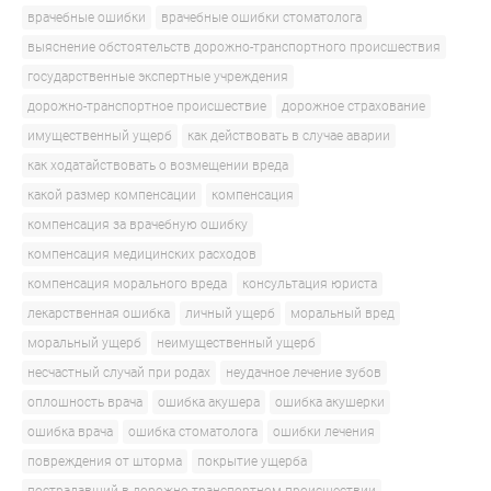
врачебные ошибки
врачебные ошибки стоматолога
выяснение обстоятельств дорожно-транспортного происшествия
государственные экспертные учреждения
дорожно-транспортное происшествие
дорожное страхование
имущественный ущерб
как действовать в случае аварии
как ходатайствовать о возмещении вреда
какой размер компенсации
компенсация
компенсация за врачебную ошибку
компенсация медицинских расходов
компенсация морального вреда
консультация юриста
лекарственная ошибка
личный ущерб
моральный вред
моральный ущерб
неимущественный ущерб
несчастный случай при родах
неудачное лечение зубов
оплошность врача
ошибка акушера
ошибка акушерки
ошибка врача
ошибка стоматолога
ошибки лечения
повреждения от шторма
покрытие ущерба