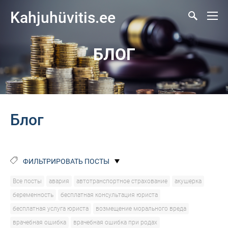
Kahjuhüvitis.ee
БЛОГ
Блог
ФИЛЬТРИРОВАТЬ ПОСТЫ
Все посты
авария
автотранспортное страхование
акушерка
беременность
бесплатная консультация юриста
бесплатная услуга юриста
возмещение морального вреда
врачебная ошибка
врачебная ошибка при родах