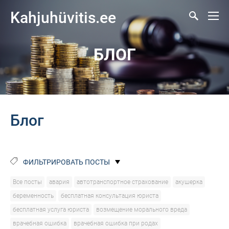
Kahjuhüvitis.ee
БЛОГ
Блог
ФИЛЬТРИРОВАТЬ ПОСТЫ
Все посты
авария
автотранспортное страхование
акушерка
беременность
бесплатная консультация юриста
бесплатная услуга юриста
возмещение морального вреда
врачебная ошибка
врачебная ошибка при родах