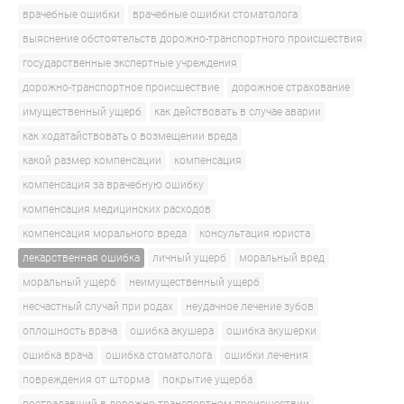
врачебные ошибки
врачебные ошибки стоматолога
выяснение обстоятельств дорожно-транспортного происшествия
государственные экспертные учреждения
дорожно-транспортное происшествие
дорожное страхование
имущественный ущерб
как действовать в случае аварии
как ходатайствовать о возмещении вреда
какой размер компенсации
компенсация
компенсация за врачебную ошибку
компенсация медицинских расходов
компенсация морального вреда
консультация юриста
лекарственная ошибка
личный ущерб
моральный вред
моральный ущерб
неимущественный ущерб
несчастный случай при родах
неудачное лечение зубов
оплошность врача
ошибка акушера
ошибка акушерки
ошибка врача
ошибка стоматолога
ошибки лечения
повреждения от шторма
покрытие ущерба