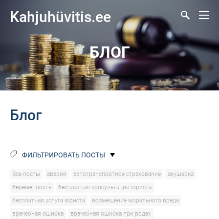
Kahjuhüvitis.ee
БЛОГ
Блог
ФИЛЬТРИРОВАТЬ ПОСТЫ
Все посты
авария
автотранспортное страхование
акушерка
беременность
бесплатная консультация юриста
бесплатная услуга юриста
возмещение морального вреда
врачебная ошибка
врачебная ошибка при родах