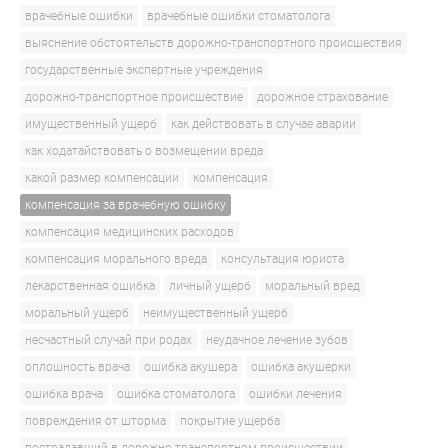
врачебные ошибки
врачебные ошибки стоматолога
выяснение обстоятельств дорожно-транспортного происшествия
государственные экспертные учреждения
дорожно-транспортное происшествие
дорожное страхование
имущественный ущерб
как действовать в случае аварии
как ходатайствовать о возмещении вреда
какой размер компенсации
компенсация
компенсация за врачебную ошибку
компенсация медицинских расходов
компенсация морального вреда
консультация юриста
лекарственная ошибка
личный ущерб
моральный вред
моральный ущерб
неимущественный ущерб
несчастный случай при родах
неудачное лечение зубов
оплошность врача
ошибка акушера
ошибка акушерки
ошибка врача
ошибка стоматолога
ошибки лечения
повреждения от шторма
покрытие ущерба