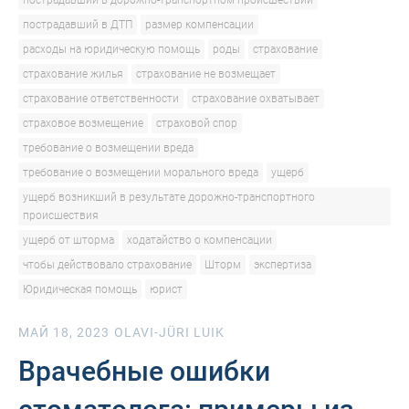
пострадавший в дорожно-транспортном происшествии
пострадавший в ДТП
размер компенсации
расходы на юридическую помощь
роды
страхование
страхование жилья
страхование не возмещает
страхование ответственности
страхование охватывает
страховое возмещение
страховой спор
требование о возмещении вреда
требование о возмещении морального вреда
ущерб
ущерб возникший в результате дорожно-транспортного
происшествия
ущерб от шторма
ходатайство о компенсации
чтобы действовало страхование
Шторм
экспертиза
Юридическая помощь
юрист
МАЙ 18, 2023
OLAVI-JÜRI LUIK
Врачебные ошибки