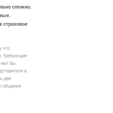
льно сложно.
евые.
х страховое
у что
ы, требующие
 мог бы
дставителя в
ть две
го общения