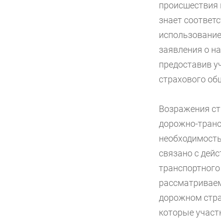
происшествия н
знает соответ
использование
заявления о на
предоставив у
страхового об
Возражения ст
дорожно-транс
необходимость
связано с дей
транспортного
рассматриваем
дорожном стра
которые участ