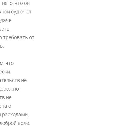
него, что он
ной суд счел
одаче
ьств,
о требовать от
ь.
м, что
ески
ательств не
дорожно-
тв не
она о
 расходами,
доброй воле.