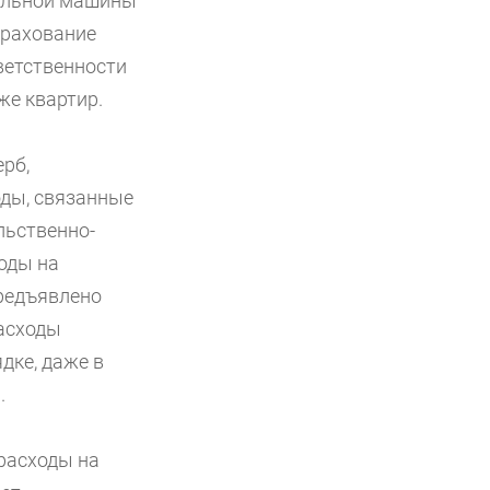
ральной машины
трахование
ветственности
же квартир.
рб,
оды, связанные
льственно-
оды на
редъявлено
расходы
дке, даже в
.
 расходы на