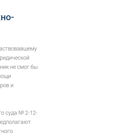
но-
частвовавшему
юридической
ник не смог бы
мощи
ров и
о суда № 2-12-
предполагают
тного