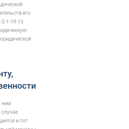
идической
ятельств его
-2-1-19-13
юридическую
 юридической
ту,
венности
с ним
 случае
ается и тот