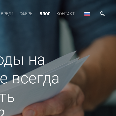
 ВРЕД?
СФЕРЫ
БЛОГ
КОНТАКТ
оды на
е всегда
ть
?