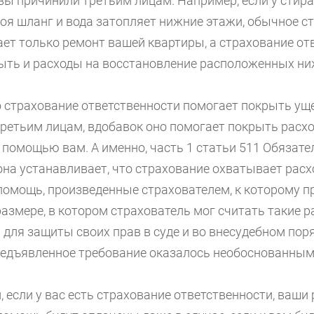
 вы причинили третьим лицам. Например, если у сти
роя шланг и вода затопляет нижние этажи, обычное с
ет только ремонт вашей квартиры, а страхование от
ыть и расходы на восстановление расположенных ни
о страхование ответственности помогает покрыть уще
ретьим лицам, вдобавок оно помогает покрыть расх
 помощью вам. А именно, часть 1 статьи 511 Обязате
она устанавливает, что страхование охватывает расх
омощь, произведенные страхователем, к которому п
размере, в котором страхователь мог считать такие 
для защиты своих прав в суде и во внесудебном поря
предъявленное требование оказалось необоснованным
 если у вас есть страхование ответственности, ваши