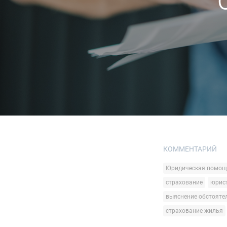
КОММЕНТАРИЙ
Юридическая помощ
страхование
юрис
выяснение обстояте
страхование жилья