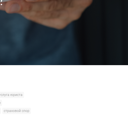
услуга юриста
е
страховой спор