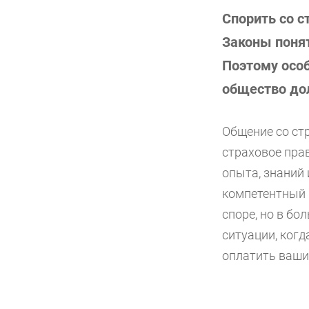
Спорить со 
Законы понят
Поэтому особ
общество дол
Общение со ст
страховое пра
опыта, знаний 
компетентный 
споре, но в бо
ситуации, ког
оплатить ваши