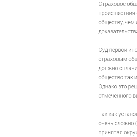
Страховое общ
происшествия 
обществу, чем
доказательств
Суд первой инс
страховым общ
должно оплачи
общество так 
Однако это реш
отмеченного в
Так как устан
очень сложно (
принятая окру