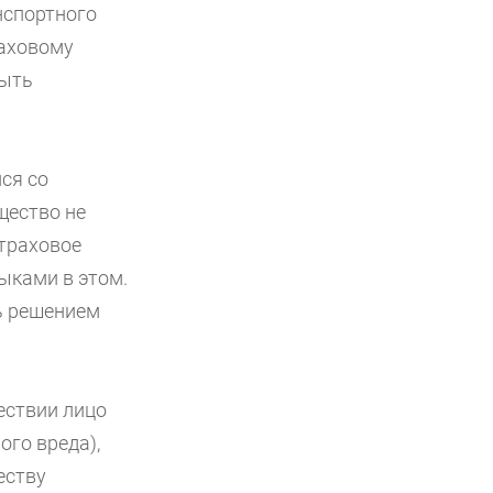
нспортного
раховому
быть
ся со
щество не
траховое
ыками в этом.
ть решением
ествии лицо
ого вреда),
еству