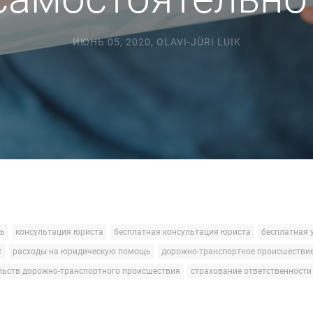
ИЮНЬ 05, 2020
,
OLAVI-JÜRI LUIK
ь
консультация юриста
бесплатная консультация юриста
бесплатная 
т
расходы на юридическую помощь
дорожно-транспортное происшестви
льств дорожно-транспортного происшествия
страхование ответственности