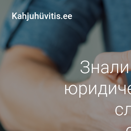
Kahjuhüvitis.ee
Знали
юридиче
с