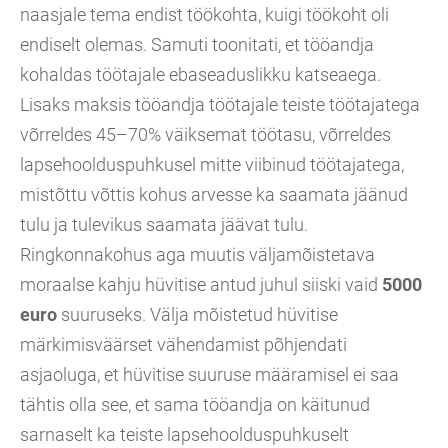
naasjale tema endist töökohta, kuigi töökoht oli
endiselt olemas. Samuti toonitati, et tööandja
kohaldas töötajale ebaseaduslikku katseaega.
Lisaks maksis tööandja töötajale teiste töötajatega
võrreldes 45–70% väiksemat töötasu, võrreldes
lapsehoolduspuhkusel mitte viibinud töötajatega,
mistõttu võttis kohus arvesse ka saamata jäänud
tulu ja tulevikus saamata jäävat tulu.
Ringkonnakohus aga muutis väljamõistetava
moraalse kahju hüvitise antud juhul siiski vaid
5000
euro
suuruseks. Välja mõistetud hüvitise
märkimisväärset vähendamist põhjendati
asjaoluga, et hüvitise suuruse määramisel ei saa
tähtis olla see, et sama tööandja on käitunud
sarnaselt ka teiste lapsehoolduspuhkuselt