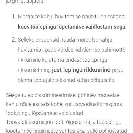
järgmist asjaolu.
Moraalse kahju hüvitamise nõue tuleb esitada
koos töölepingu lõpetamise vaidlustamisega
.
Selleks et saaksid nõuda moraalse kahju
hüvitamist, peab võrdse kohtlemise põhimõtte
rikkumine kujutama endast töölepingu
just lepingu rikkumine
rikkumist ning
peab
olema töötajale tekkinud kahju põhjuseks.
Seega tuleb diskrimineerimisel põhinev moraalse
kahju nõue esitada kohe, kui töövaidluskomisjonis
töölepingu lõpetamise vaidlustad.
Töövaidluskomisjon toob õiguse majja töölepingu
lõpetamise tingimuste suhtes, aga sulle põhjustatud