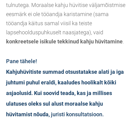
tulnutega. Moraalse kahju hüvitise väljamõistmise
eesmärk ei ole tööandja karistamine (sama
tööandja käitus samal viisil ka teiste
lapsehoolduspuhkuselt naasjatega), vaid
konkreetsele isikule tekkinud kahju hüvitamine
.
Pane tähele!
Kahjuhüvitiste summad otsustatakse alati ja iga
juhtumi puhul eraldi, kaaludes hoolikalt kõiki
asjaolusid. Kui soovid teada, kas ja millises
ulatuses oleks sul alust moraalse kahju
hüvitamist nõuda,
juristi konsultatsioon.