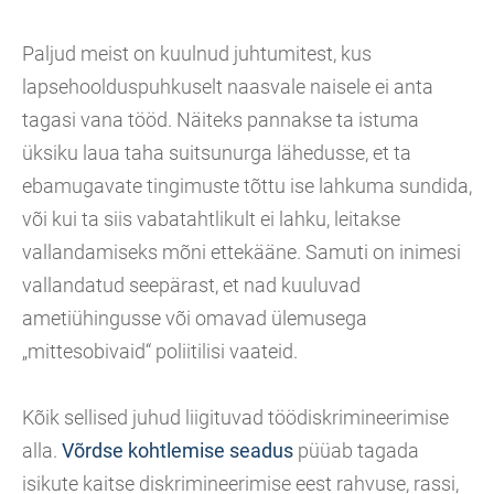
Paljud meist on kuulnud juhtumitest, kus
lapsehoolduspuhkuselt naasvale naisele ei anta
tagasi vana tööd. Näiteks pannakse ta istuma
üksiku laua taha suitsunurga lähedusse, et ta
ebamugavate tingimuste tõttu ise lahkuma sundida,
või kui ta siis vabatahtlikult ei lahku, leitakse
vallandamiseks mõni ettekääne. Samuti on inimesi
vallandatud seepärast, et nad kuuluvad
ametiühingusse või omavad ülemusega
„mittesobivaid“ poliitilisi vaateid.
Kõik sellised juhud liigituvad töödiskrimineerimise
alla.
Võrdse kohtlemise seadus
püüab tagada
isikute kaitse diskrimineerimise eest rahvuse, rassi,