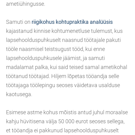
ametiühingusse.
Samuti on
riigikohus kohtupraktika analüüsis
kajastanud kinnise kohtumenetluse tulemust, kus
lapsehoolduspuhkuselt naasnud töötajale pakuti
tööle naasmisel teistsugust tööd, kui enne
lapsehoolduspuhkusele jäämist, ja samuti
madalamat palka, kui said teised samal ametikohal
töötanud töötajad. Hiljem lõpetas tööandja selle
töötajaga töölepingu seoses väidetava usalduse
kaotusega.
Esimese astme kohus mõistis antud juhul moraalse
kahju hüvitisena välja 50 000 eurot seoses sellega,
et tööandja ei pakkunud lapsehoolduspuhkuselt