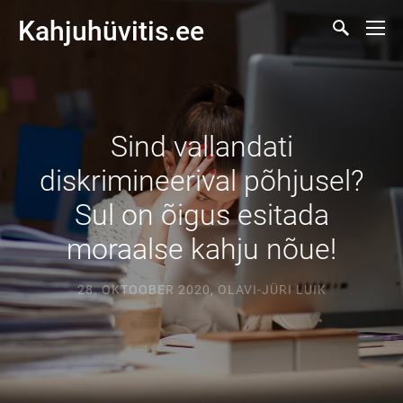
Kahjuhüvitis.ee
Sind vallandati
diskrimineerival põhjusel?
Sul on õigus esitada
moraalse kahju nõue!
28. OKTOOBER 2020
,
OLAVI-JÜRI LUIK