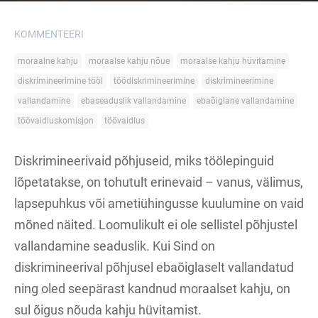
KOMMENTEERI
moraalne kahju
moraalse kahju nõue
moraalse kahju hüvitamine
diskrimineerimine tööl
töödiskrimineerimine
diskrimineerimine
vallandamine
ebaseaduslik vallandamine
ebaõiglane vallandamine
töövaidluskomisjon
töövaidlus
Diskrimineerivaid põhjuseid, miks töölepinguid
lõpetatakse, on tohutult erinevaid – vanus, välimus,
lapsepuhkus või ametiühingusse kuulumine on vaid
mõned näited. Loomulikult ei ole sellistel põhjustel
vallandamine seaduslik. Kui Sind on
diskrimineerival põhjusel ebaõiglaselt vallandatud
ning oled seepärast kandnud moraalset kahju, on
sul õigus nõuda kahju hüvitamist.