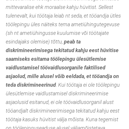
mittevaralise ehk moraalse kahju hüvitist. Sellest
tulenevalt, kui töötaja leiab nt seda, et tööandja ütles
töölepingu üles näiteks tema ametiühingutegevuse
(sh nt ametiühingusse kuulumise või töötajate
esindajaks olemise) tõttu,
peab ta
diskrimineerimisega tekitatud kahju eest hüvitise
saamiseks esitama töölepingu ülesütlemise
vaidlustamisel töövaidlusorganile faktilised
asjaolud, mille alusel võib eeldada, et tööandja on
teda diskrimineerinud
. Kui töötaja ei ole töölepingu
ülesütlemise vaidlustamisel diskrimineerimise
asjaolusid esitanud, ei ole töövaidlusorganil alust
tööandjalt diskrimineerimisega tekitatud kahju eest
töötaja kasuks hüvitist välja mõista. Kuna tegemist
on töölepinguseaduse alusel väljamõistetava