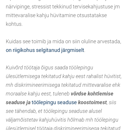
närvipinge, stressist tekkinud tervisekahjustuse jm
mittevaralise kahju hüvitamine otsustatakse
kohtus.
Kuidas see toimib ja mida on siin oluline arvestada,
on riigikohus selgitanud järgmiselt
.
Kuivõrd töötaja õigus saada töölepingu
ülesütlemisega tekitatud kahju eest rahalist hüvitist,
mh diskrimineerimisega tekitatud mittevaralise ehk
moraalse kahju eest, tuleneb
võrdse kohtlemise
seaduse ja
töölepingu seaduse
koostoimest
, siis
see tähendab, et töölepingu seaduse alusel
väljamõistetav kahjuhüvitis hõlmab mh töölepingu
ülesütlemisel töötaja diskrimineerimisega tekitatud