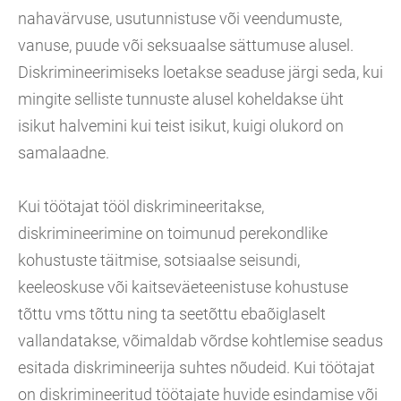
nahavärvuse, usutunnistuse või veendumuste,
vanuse, puude või seksuaalse sättumuse alusel.
Diskrimineerimiseks loetakse seaduse järgi seda, kui
mingite selliste tunnuste alusel koheldakse üht
isikut halvemini kui teist isikut, kuigi olukord on
samalaadne.
Kui töötajat tööl diskrimineeritakse,
diskrimineerimine on toimunud perekondlike
kohustuste täitmise, sotsiaalse seisundi,
keeleoskuse või kaitseväeteenistuse kohustuse
tõttu vms tõttu ning ta seetõttu ebaõiglaselt
vallandatakse, võimaldab võrdse kohtlemise seadus
esitada diskrimineerija suhtes nõudeid. Kui töötajat
on diskrimineeritud töötajate huvide esindamise või