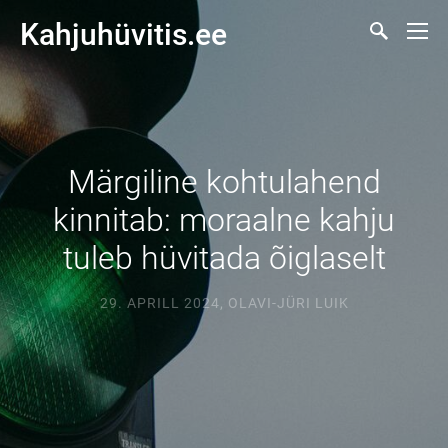
Kahjuhüvitis.ee
Märgiline kohtulahend
kinnitab: moraalne kahju
tuleb hüvitada õiglaselt
29. APRILL 2024
,
OLAVI-JÜRI LUIK