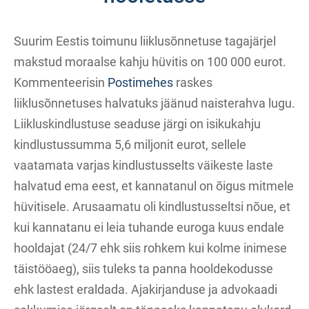
Suurim Eestis toimunu liiklusõnnetuse tagajärjel
makstud moraalse kahju hüvitis on 100 000 eurot.
Kommenteerisin
Postimehes
raskes
liiklusõnnetuses halvatuks jäänud naisterahva lugu.
Liikluskindlustuse seaduse järgi on isikukahju
kindlustussumma 5,6 miljonit eurot, sellele
vaatamata varjas kindlustusselts väikeste laste
halvatud ema eest, et kannatanul on õigus mitmele
hüvitisele. Arusaamatu oli kindlustusseltsi nõue, et
kui kannatanu ei leia tuhande euroga kuus endale
hooldajat (24/7 ehk siis rohkem kui kolme inimese
täistööaeg), siis tuleks ta panna hooldekodusse
ehk lastest eraldada. Ajakirjanduse ja advokaadi