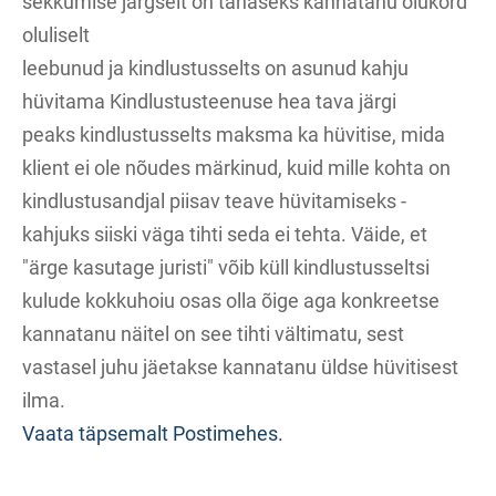
sekkumise järgselt on tänaseks kannatanu olukord
oluliselt
leebunud ja kindlustusselts on asunud kahju
hüvitama Kindlustusteenuse hea tava järgi
peaks kindlustusselts maksma ka hüvitise, mida
klient ei ole nõudes märkinud, kuid mille kohta on
kindlustusandjal piisav teave hüvitamiseks -
kahjuks siiski väga tihti seda ei tehta. Väide, et
"ärge kasutage juristi" võib küll kindlustusseltsi
kulude kokkuhoiu osas olla õige aga konkreetse
kannatanu näitel on see tihti vältimatu, sest
vastasel juhu jäetakse kannatanu üldse hüvitisest
ilma.
Vaata täpsemalt Postimehes.