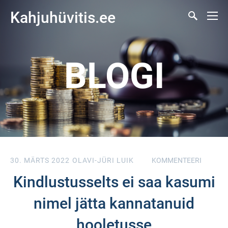
Kahjuhüvitis.ee
BLOGI
30. MÄRTS 2022
OLAVI-JÜRI LUIK
KOMMENTEERI
Kindlustusselts ei saa kasumi
nimel jätta kannatanuid
hooletusse