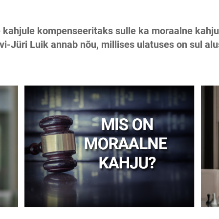
e kahjule kompenseeritaks sulle ka moraalne kahju. 
-Jüri Luik annab nõu, millises ulatuses on sul alu