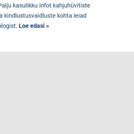
Palju kasulikku infot kahjuhüvitiste
ja kindlustusvaidluste kohta leiad
blogist.
Loe edasi »