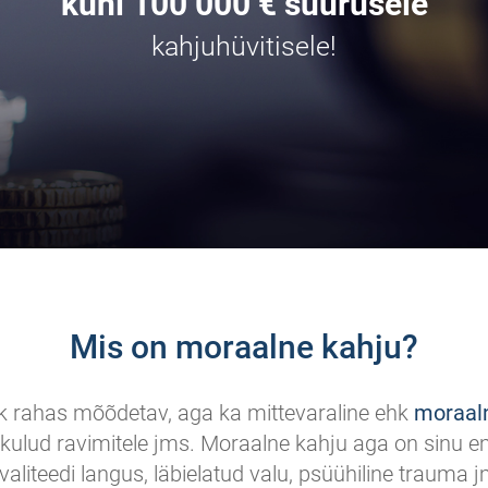
kuni 100 000 € suurusele
kahjuhüvitisele!
Mis on moraalne kahju?
hk rahas mõõdetav, aga ka mittevaraline ehk
moraal
, kulud ravimitele jms. Moraalne kahju aga on sinu e
aliteedi langus, läbielatud valu, psüühiline trauma 