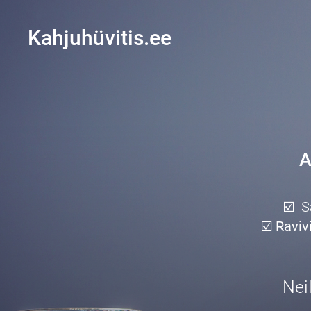
Kahjuhüvitis.ee
A
☑️ S
☑️
Raviv
Neil