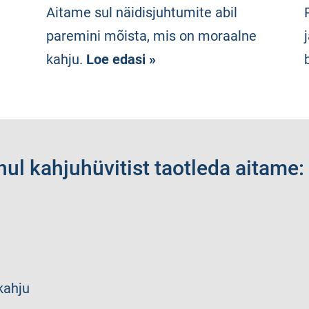
Aitame sul näidisjuhtumite abil
paremini mõista, mis on moraalne
kahju.
Loe edasi »
ul kahjuhüvitist taotleda aitame:
kahju