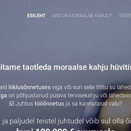
ESILEHT
MIS ON MORAALNE KAHJU?
TEGE
itame taotleda moraalse kahju hüviti
aid
liiklusõnnetuses
viga või suri selle tõttu su lähe
iga
on põhjustanud püsiva tervisekahju või lähedas
☑️ Juhtus
tööõnnetus
ja sa kannatasid valu?
 ja paljudel teistel juhtudel võib sul olla 