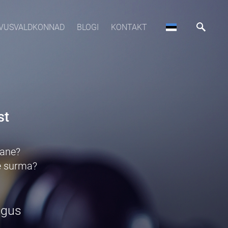
VUSVALDKONNAD
BLOGI
KONTAKT
st
dane?
e surma?
õigus