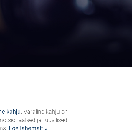
ne kahju
. Varaline kahju on
motsionaalsed ja füüsilised
jms.
Loe lähemalt »