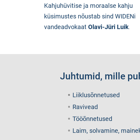
Kahjuhüvitise ja moraalse kahju
küsimustes nõustab sind WIDENi
vandeadvokaat
Olavi-Jüri Luik
.
Juhtumid, mille puh
Liiklusõnnetused
Ravivead
Tööõnnetused
Laim, solvamine, maine