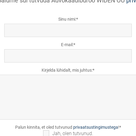
t palume sul tutvuda Advokaadibüroo WIDEN OÜ
pri
Sinu nimi:
E-mail:
Kirjelda lühidalt, mis juhtus:
Palun kinnita, et oled tutvunud
privaatsustingimustega
!
Jah, olen tutvunud.