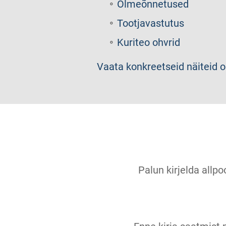
Olmeõnnetused
Tootjavastutus
Kuriteo ohvrid
Vaata konkreetseid näiteid o
Palun kirjelda allpo