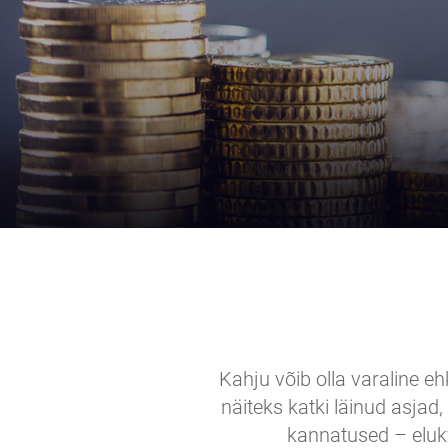
Kahju võib olla varaline e
näiteks katki läinud asjad
kannatused – elukv