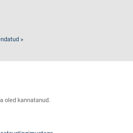
endatud »
u sa oled kannatanud.